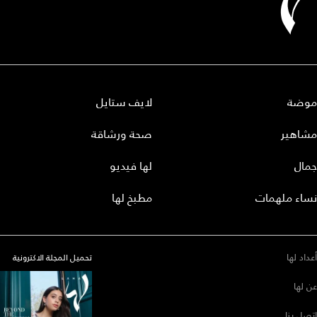
موضة
لايف ستايل
مشاهير
صحة ورشاقة
جمال
لها فيديو
نساء ملهمات
مطبخ لها
أعداد لها
تحميل المجلة الاكترونية
عن لها
إتصل بنا