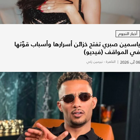
أخبار النجوم
ياسمين صبري تفتح خزائن أسرارها وأسباب قوّتها
في المواقف (فيديو)
06 آب 2026
|
القاهرة - نيرمين زكي