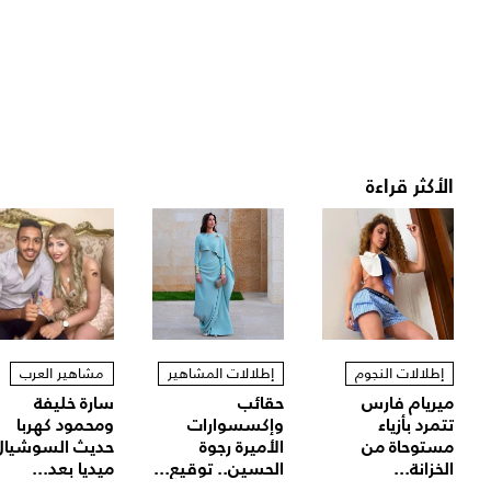
الأكثر قراءة
إطلالات النجوم
إطلالات المشاهير
مشاهير العرب
ميريام فارس
حقائب
سارة خليفة
تتمرد بأزياء
وإكسسوارات
ومحمود كهربا
مستوحاة من
الأميرة رجوة
حديث السوشيال
الخزانة...
الحسين.. توقيع...
ميديا بعد...