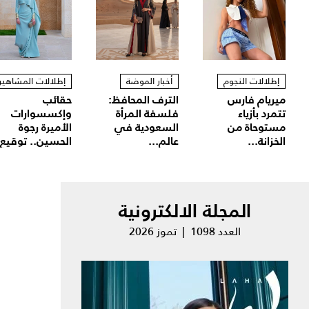
إطلالات النجوم
أخبار الموضة
إطلالات المشاهير
ميريام فارس
الترف المحافظ:
حقائب
تتمرد بأزياء
فلسفة المرأة
وإكسسوارات
مستوحاة من
السعودية في
الأميرة رجوة
الخزانة...
عالم...
الحسين.. توقيع.
المجلة الالكترونية
العدد 1098 | تموز 2026