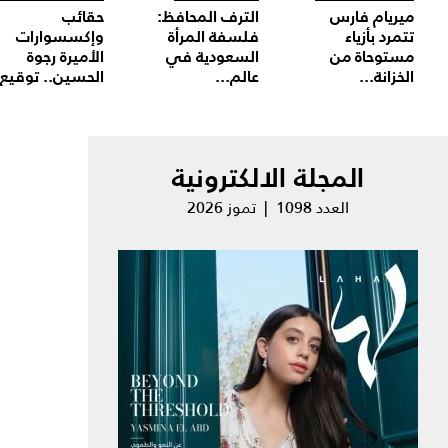
ميريام فارس
الترف المحافظ:
حقائب
تتمرد بأزياء
فلسفة المرأة
وإكسسوارات
مستوحاة من
السعودية في
الأميرة رجوة
الخزانة...
عالم...
الحسين.. توقيع.
المجلة الالكترونية
العدد 1098 | تموز 2026