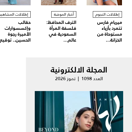
إطلالات النجوم
أخبار الموضة
إطلالات المشاهير
ميريام فارس
الترف المحافظ:
حقائب
تتمرد بأزياء
فلسفة المرأة
وإكسسوارات
مستوحاة من
السعودية في
الأميرة رجوة
الخزانة...
عالم...
الحسين.. توقيع.
المجلة الالكترونية
العدد 1098 | تموز 2026