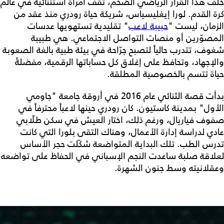
خلف هذا القرار الرياضي الضخم، تقف امرأة استثنائية في عالم
كرة القدم. لورا إيغليسياس، شريكة حياة رودري منذ عقد من
الزمان، ليست "
حبيبة لاعب
" تقليدية تستهويها عدسات
المصوّرين أو منصات التواصل الاجتماعي. هي طبيبة
شغوف، تتدرب حالياً لتصبح جرّاحة في بيئة طبية بالغة الصعوبة
والإجهاد، وتحافظ على إغلاق كل حساباتها الرقمية، مفضلةً
حياة تتسم بالخصوصية المطلقة.
بدأت قصة الثنائي عام 2016 في أروقة جامعة "جاومي
الأول" بمدينة كاستيون. كان رودري حينها لاعباً محترفاً في
صفوف فياريال، ورغم ذلك، اختار العيش في سكن طلّابي
عادي لدراسة إدارة الأعمال، وهناك التقى بلورا التي كانت
تدرس الطب. تلك البداية المتواضعة شكّلت حجر الأساس
لعلاقة صلبة ساعدت النجم الإسباني في الحفاظ على تواضعه
وعقلانيته وسط جنون الشهرة.