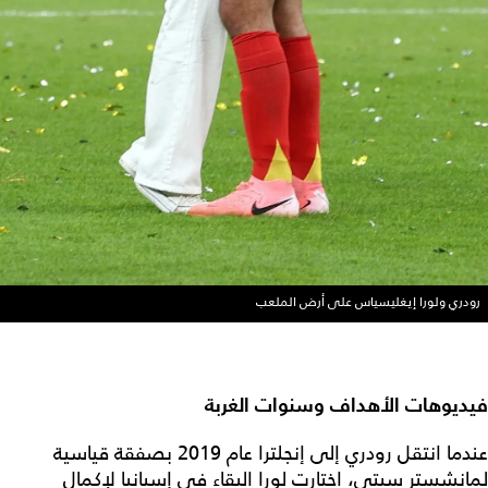
رودري ولورا إيغليسياس على أرض الملعب
فيديوهات الأهداف وسنوات الغربة
عندما انتقل رودري إلى إنجلترا عام 2019 بصفقة قياسية
لمانشستر سيتي، اختارت لورا البقاء في إسبانيا لإكمال