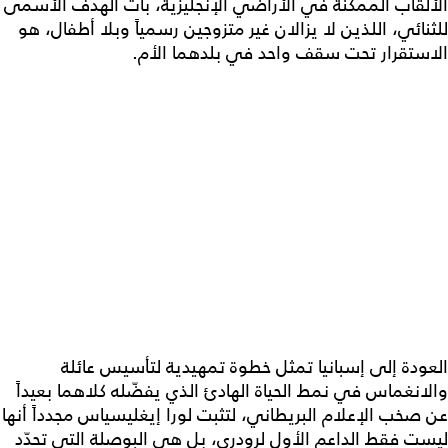
الألقاب الممكنة في الأراضي الإنجليزية، بات الهدف الأسمى
للثنائي، اللذين لا يزالان غير متزوجين رسمياً وبلا أطفال، هو
الاستقرار تحت سقف واحد في بلدهما الأم.
العودة إلى إسبانيا تمثل خطوة تمهيدية لتأسيس عائلة
والانغماس في نمط الحياة الهادئ الذي يفضّله كلاهما بعيداً
عن صخب الإعلام البريطاني، لتثبت لورا إيغليسياس مجدداً أنها
ليست فقط الداعم الأول لرودري، بل هي البوصلة التي تحدّد