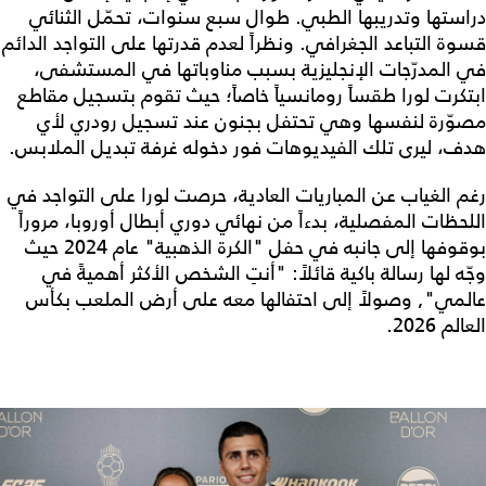
دراستها وتدريبها الطبي. طوال سبع سنوات، تحمّل الثنائي
قسوة التباعد الجغرافي. ونظراً لعدم قدرتها على التواجد الدائم
في المدرّجات الإنجليزية بسبب مناوباتها في المستشفى،
ابتكرت لورا طقساً رومانسياً خاصاً؛ حيث تقوم بتسجيل مقاطع
مصوّرة لنفسها وهي تحتفل بجنون عند تسجيل رودري لأي
هدف، ليرى تلك الفيديوهات فور دخوله غرفة تبديل الملابس.
رغم الغياب عن المباريات العادية، حرصت لورا على التواجد في
اللحظات المفصلية، بدءاً من نهائي دوري أبطال أوروبا، مروراً
بوقوفها إلى جانبه في حفل "الكرة الذهبية" عام 2024 حيث
وجّه لها رسالة باكية قائلاً: "أنتِ الشخص الأكثر أهميةً في
عالمي", وصولاً إلى احتفالها معه على أرض الملعب بكأس
العالم 2026.