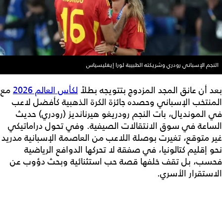
النجم الإسباني رودري وشريكته الطبيبة لورا إيغليسياس
بعد أن عانق المجد المزدوج بتتويجه بطلاً
لكأس العالم 2026
مع
المنتخب الإسباني وحصده جائزة الكرة الذهبية كأفضل لاعب
في المونديال، بات النجم رودريغو هيرنانديز (رودري) حديث
الساعة في سوق الانتقالات الصيفية. وفي تحول دراماتيكي
غير متوقع، تغيرت بوصلة اللاعب من العاصمة الإسبانية مدريد
نحو إقليم كتالونيا، في صفقة لا تحركها الدوافع الرياضية
فحسب، بل تقف خلفها قصة حب استثنائية وبحث دؤوب عن
الاستقرار الأسري.