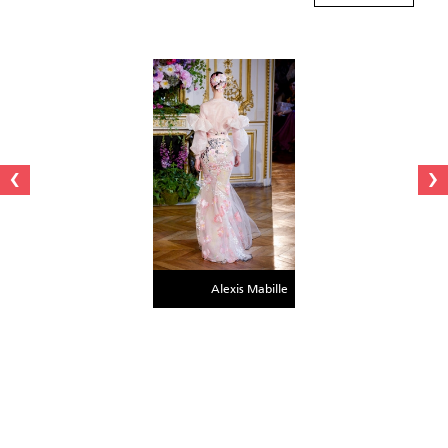
›
‹
Alexis Mabille