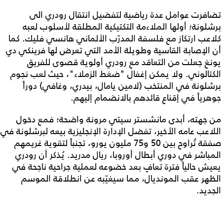
تضافرت عوامل عدة رياضية لتفضيل انتقال رودري الى
برشلونة؛ أولها الملاءمة التكتيكية المطلقة لأسلوب لعبه
كلاعب ارتكاز مع فلسفة المدرّب الألماني هانسي فليك. كما
أن الإصابة القاسية وطويلة الأمد التي تعرض لها فرينكي دي
يونغ جعلت من التعاقد مع رودري أولوية قصوى للفريق
الكتالوني. ولا يمكن إغفال "ضغط الزملاء"، حيث لعب نجوم
برشلونة في المنتخب (لامين يامال، بيدري، وغافي) دوراً
جوهرياً في إقناع قائدهم بالانضمام إليهم.
من جهته، أبدى مانشستر سيتي مرونة واضحة؛ فمع دخول
اللاعب عامه الأخير، تفضل الإدارة الإنجليزية بيعه لبرشلونة في
صفقة تُراوح بين 50 و75 مليون يورو، تجنباً لتقوية غريمهم
المباشر في دوري أبطال أوروبا، ريال مدريد. يُذكر أن رودري
يعيش حالياً فترة تعافٍ بعد خضوعه لعملية جراحية ناجحة في
الظهر عقب المونديال، مما سيغيّبه عن انطلاقة الموسم
الجديد.