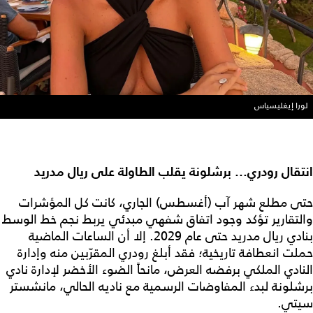
لورا إيغليسياس
انتقال رودري... برشلونة يقلب الطاولة على ريال مدريد
حتى مطلع شهر آب (أغسطس) الجاري، كانت كل المؤشرات
والتقارير تؤكد وجود اتفاق شفهي مبدئي يربط نجم خط الوسط
بنادي ريال مدريد حتى عام 2029. إلا أن الساعات الماضية
حملت انعطافة تاريخية؛ فقد أبلغ رودري المقرّبين منه وإدارة
النادي الملكي برفضه العرض، مانحاً الضوء الأخضر لإدارة نادي
برشلونة لبدء المفاوضات الرسمية مع ناديه الحالي، مانشستر
سيتي.