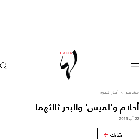
مشاهير
>
أخبار النجوم
أحلام و'لميس' والبحر ثالثهما
22 آب 2013
شارك