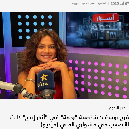
07 آب 2026
|
القاهرة - شريف عبد الفهيم
أخبار النجوم
فرح يوسف: شخصية "رحمة" في "أندر إيدج" كانت
الأصعب في مشواري الفني (فيديو)