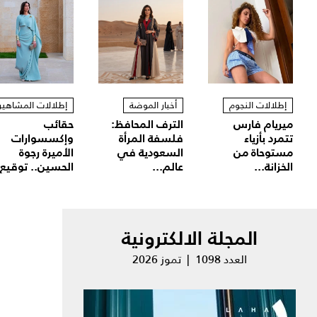
إطلالات النجوم
أخبار الموضة
إطلالات المشاهير
ميريام فارس
الترف المحافظ:
حقائب
تتمرد بأزياء
فلسفة المرأة
وإكسسوارات
مستوحاة من
السعودية في
الأميرة رجوة
الخزانة...
عالم...
الحسين.. توقيع.
المجلة الالكترونية
العدد 1098 | تموز 2026