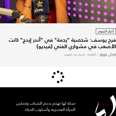
أخبار النجوم
فرح يوسف: شخصية "رحمة" في "أندر إيدج" كانت
الأصعب في مشواري الفني (فيديو)
07 آب 2026
|
القاهرة - شريف عبد الفهيم
مجلة لها تهتم بدعم الشباب وتمكين
المرأة العصرية وأسلوب الحياة.