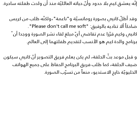
إنّه يعشق كيم بلا حدود وأنّ حياته العائليّة منذ أن ولدت طفلته ساحرة.
وقد أطلّ كانيي بصورة رومانسيّة و"ناعمة"،ولكنّه طلب من كريس
ضاحكاً ألا تناديه بالرقيق: "Please don't call me soft".
كانيي وكيم قرّرا عدم تقاضي أيّ مبلغ لقاء نشر الصورة ووجدا أن ّ
برنامج والدة كيم هو الأنسب لتقديم طفلتهما إلى العالم.
و قبل موعد بثّ الحلقة، لم يكن يعلم فريق التصوير أنّ كانيي سيكون
ضيف الحلقة، كما طلب فريق البرنامج الحفاظ على جميع الهواتف
الخليويّة خارج الاستديو، منعاً من تسرّب الصورة.