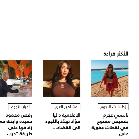
الأكثر قراءة
إطلالات النجوم
مشاهير العرب
أخبار النجوم
نانسي عجرم
الإعلامية داليا
رقص محمود
بقميص مفتوح
فؤاد تهدّد باللجوء
حميدة وابنته ف
في لقطات عفوية
الى القضاء...
زفافها على
على...
طريقة "حرب...