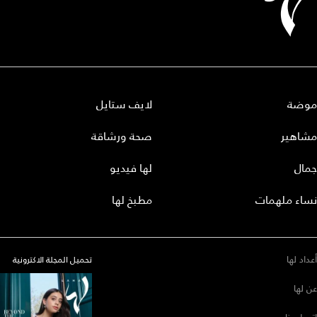
موضة
لايف ستايل
مشاهير
صحة ورشاقة
جمال
لها فيديو
نساء ملهمات
مطبخ لها
أعداد لها
تحميل المجلة الاكترونية
عن لها