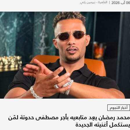
06 آب 2026
|
القاهرة - نيرمين زكي
أخبار النجوم
محمد رمضان يعِد متابعيه بأجر مصطفى حدوتة لمَن
يستكمل أغنيته الجديدة