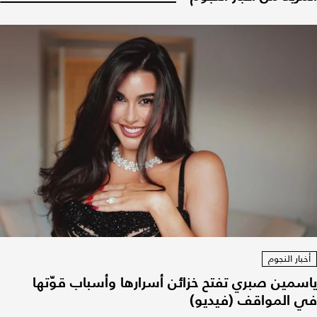
أخبار النجوم
ياسمين صبري تفتح خزائن أسرارها وأسباب قوّتها
في المواقف (فيديو)