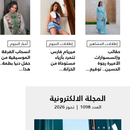
إطلالات المشاهير
إطلالات النجوم
أخبار النجوم
حقائب
ميريام فارس
انسحاب الفرقة
وإكسسوارات
تتمرد بأزياء
الموسيقية من
الأميرة رجوة
مستوحاة من
حفل دنيا بطمة..
الحسين.. توقيع...
الخزانة...
هذا...
المجلة الالكترونية
العدد 1098 | تموز 2026