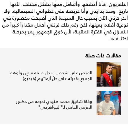
التلفزيون، فأنا أعشقها وأتعامل معها بشكل مختلف، لأنها
تاريخ. ومنذ بدايتي وأنا حريصة على خطواتي السينمائية. ولا
أنكر حزني الآن بسبب حال السينما التي أصبحت محصورة في
نوعية أفلام بعينها، لكن رغم ذلك فإنني أحمل مقداراً كبيراً من
التفاؤل في الفترة المقبلة، لأن ذوق الجمهور يمر بمرحلة
اختلاف».
مقالات ذات صلة
القبض على شخص انتحل صفة قاضٍ وأوهم
الجميع بقدرته على حلّ أزماتهم (فيديو)
وفاة شقيق محمد هنيدي تحرمه من حضور
العرض الخاص لـ"الجواهرجي"