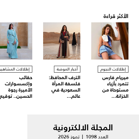
الأكثر قراءة
إطلالات النجوم
أخبار الموضة
إطلالات المشاهير
ميريام فارس
الترف المحافظ:
حقائب
تتمرد بأزياء
فلسفة المرأة
وإكسسوارات
مستوحاة من
السعودية في
الأميرة رجوة
الخزانة...
عالم...
الحسين.. توقيع.
المجلة الالكترونية
العدد 1098 | تموز 2026