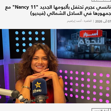
نانسي عجرم تحتفل بألبومها الجديد "Nancy 11" مع
جمهورها في الساحل الشمالي (فيديو)
07 آب 2026
|
القاهرة - أحمد إبراهيم
أخبار النجوم