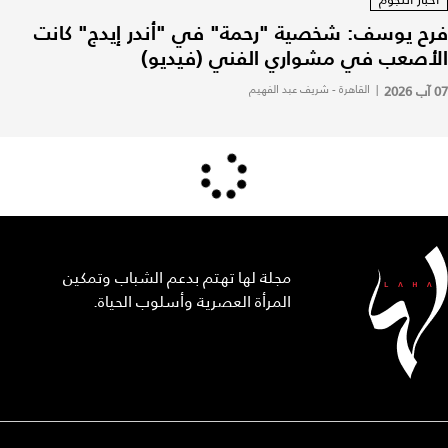
فرح يوسف: شخصية "رحمة" في "أندر إيدج" كانت
الأصعب في مشواري الفني (فيديو)
07 آب 2026
|
القاهرة - شريف عبد الفهيم
مجلة لها تهتم بدعم الشباب وتمكين
المرأة العصرية وأسلوب الحياة.