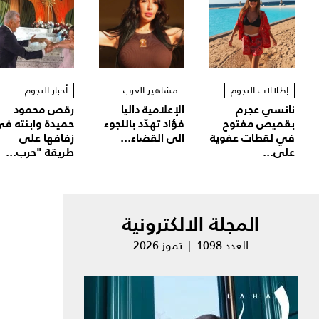
إطلالات النجوم
مشاهير العرب
أخبار النجوم
نانسي عجرم
الإعلامية داليا
رقص محمود
بقميص مفتوح
فؤاد تهدّد باللجوء
حميدة وابنته ف
في لقطات عفوية
الى القضاء...
زفافها على
على...
طريقة "حرب...
المجلة الالكترونية
العدد 1098 | تموز 2026