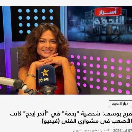
أخبار النجوم
فرح يوسف: شخصية "رحمة" في "أندر إيدج" كانت
الأصعب في مشواري الفني (فيديو)
07 آب 2026
|
القاهرة - شريف عبد الفهيم