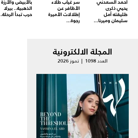
أحمد السعدني
سر غياب طلاء
بالأبيض والأرزة
يحيي ذكرى
الأظافر عن
الذهبية.. بيرلا
طليقته أمل
إطلالات الأميرة
حرب تبدأ الرحلة..
سليمان وميرنا...
رجوة...
المجلة الالكترونية
العدد 1098 | تموز 2026