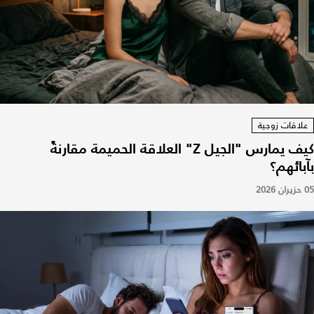
علاقات زوجية
كيف يمارس "الجيل Z" العلاقة الحميمة مقارنةً
بآبائهم؟
05 حزيران 2026