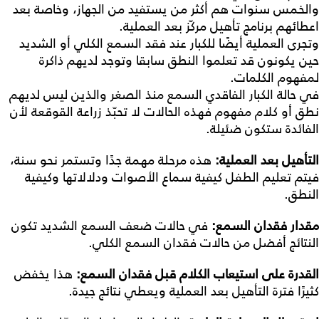
والخمس سنوات هم أكثر من يستفيد من الجهاز، وخاصة بعد
اعطائهم برنامج تأهيل مركّز بعد العملية.
وتجرى العملية أيضًا للكبار عند فقد السمع الكلي أو الشديد
حين يكونون قد تعلموا النطق سابقا وتوجد لديهم ذاكرة
لمفهوم الكلمات.
في حالة الكبار الفاقدي السمع منذ الصغر والذين ليس لديهم
نطق أو كلام مفهوم فهذه الحالات لا تحبّذ زراعة القوقعة لأن
الفائدة ستكون ضئيلة.
التأهيل
بعد
العملية
:
هذه مرحلة مهمة جدًا وتستمر نحو سنة،
فيتم تعليم الطفل كيفية سماع الأصوات ودلالاتها وكيفية
النطق.
مقدار
فقدان
السمع
:
في حالات ضعف السمع الشديد تكون
النتائج أفضل من حالات فقدان السمع الكلي.
القدرة
على
استيعاب
الكلام
قبل
فقدان
السمع
:
هذا يخفض
كثيرًا فترة التأهيل بعد العملية ويعطي نتائج جيدة.