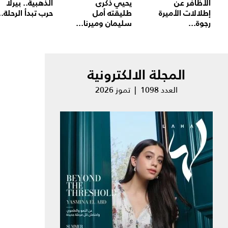
الأظافر عن
يحيي ذكرى
الذهبية.. بيرلا
إطلالات الأميرة
طليقته أمل
حرب تبدأ الرحلة..
رجوة...
سليمان وميرنا...
المجلة الالكترونية
العدد 1098 | تموز 2026