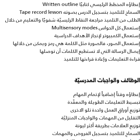
إعطاؤه المخطط الرئيسي كتابيًا Written outline
السماح للتلميذ بتسجيل الدرس بصوته Tape record lesson
الطلب من التلميذ مراجعة النقاط الرئيسيّة شفويًا والتعليم من خلال
إستعمال كل الحواس Multisensory modes
إستعمال الكمبيوتر لإنجاز الأهداف الدراسية
إستعمال الصور، فالصورة مثل الكلمة هي رمز ويمكن من خلالها
إيصال الرسالة التي لا تستطيع الكلمات أن توصلها
قراءة التعليمات وإعادة قراءتها للتلميذ
الوظائف
والواجبات
المدرسيّة
إعطاؤه وقتاً إضافياً لإتمام المهام
تبسيط التعليمات الطويلة والمعقّدة
توزيع أوراق العمل واحدة تلو الاخرى
التقليل من المهمات والواجبات المنزليّة
توزيع العلامات بطريقة أكثر ليونة
السماح للتلميذ بتسجيل الفروض والمهمات