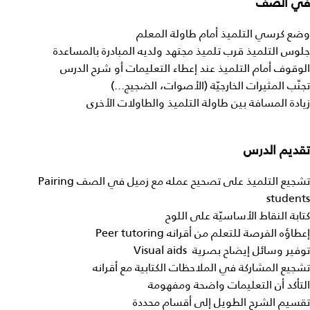
في
الصف
وضع كرسي التلميذ أمام طاولة المعلم
جلوس التلميذ قرب تلميذ مجتهد ولديه المبادرة بالمساعدة
الوقوف أمام التلميذ عند إعطاء التعليمات أو شرح الدرس
تجنّب المثيرات الخارجيّة (الأصوات، الضجيج...)
زيادة المسافة بين طاولة التلميذ والطاولات الأخرى
تقديم
الدرس
تشجيع التلميذ على تصحيح عمله مع زميل في الصف Pairing
students
كتابة النقاط الأساسيّة على اللوح
إعطاؤه الفرصة للتعلم من أقرانه Peer tutoring
توفير وسائل إيضاح بصرية Visual aids
تشجيع المشاركة في الملاحظات الكتابية مع أقرانه
التأكد أن التعليمات واضحة ومفهومة
تقسيم الشرح الطويل إلى أقسام محددة