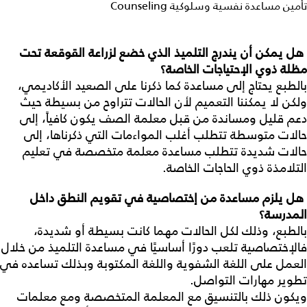
تأمين مساعدة نفسية وسلوكية Counseling
هل
يمكن
أن
يندرج
التلميذ
الذي
خضع
لزراعة
القوقعة
تحت
مظلة
ذوي
الإحتياجات
الخاصة؟
بالطبع يحتاج إلى مساعدة كما ذكرنا على الصعيد الأكاديمي،
ولكن لا يمكننا التعميم لأن الحالات تتراوح من بسيطة حيث
دعم قليل ومساندة من قبل معلمة الصف يكون كافياً، إلى
حالات متوسطة تتطلب أغلب المواءمات التي ذكرناها، إلى
حالات شديدة تتطلب مساعدة معلمة متخصصة في تعليم
التلامذة ذوي الحاجات الخاصة.
هل
يلزم
مساعدة
من
إختصاصية
في
تقويم
النطق
داخل
المدرسة؟
بالطبع، وذلك لكل الحالات مهما كانت بسيطة أو شديدة،
فالإختصاصية تلعب دورًا أساسيًا في مساعدة التلميذ من خلال
العمل على اللغة الشفوية واللغة المكتوبة وبذلك تساعده في
تطوير مهارات التواصل.
ويكون ذلك بالتنسيق مع المعلمة المتخصصة ومع معلمات