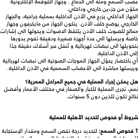
عصب السمع ومنه الى الدماغ . وجهاز القوقعة الإلكترونية
مكوّن من جزءين خارجي وداخلي.
الجهاز الداخلي يزرع في الأذن الداخلية بعملية جراحية، والجهاز
الخارجي يوضع خلف الأذن. يتكون الجهاز من مايكرفون وجهاز
معالج للصوت خلف الأذن يلتقط الاصوات ويحولها الى إشارات
خاصة ويرسلها الى عدة أجهزة صغيرة ودقيقة تقوم بدورها
بتحويلها الى نبضات كهربائية و تُنقل عبر أسلاك دقيقة جدًا
إلى الأذن الداخلية.
أي باختصار يحوّل الجهاز الموجات الصوتية الى نبضات كهربائية
ويرسلها مباشرة الى الأعصاب السمعية في الأذن الداخلية.
هل
يمكن
إجراء
العملية
في
جميع
المراحل
العمرية؟
نعم، تجرى العملية للكبار والصغار في مختلف الأعمار وأفضل
نتائج تكون للذين دون 5 سنوات.
شروط
أو
فحوص
لتحديد
الأهلية
للعملية
1
فحوص
السمع
:
لتحديد درجة نقص السمع ومقدار الإستجابة