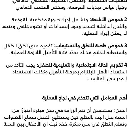
للمعينات السمعية. وتشمل التخطيط السمعي الدماغي،
وجهاز قياس ذبذبات القوقعة، وفحص العصب الدماغي.
2
فحوص
الأشعة
:
وتشمل إجراء صورة مقطعية للقوقعة
والأذن الداخلية لتحديد وجود إنسدادات أو تشوه خلقي وعندها
لا يمكن إجراء العملية.
3
فحوص
خاصة
للنطق
والاستيعاب
:
تقويم مدى نطق الطفل
واستيعابه للكلام فذلك يحدّد فترة التأهيل اللازمة للعملية.
4
تقويم
الحالة
الاجتماعية
والتعليمية
للطفل
:
يجب التأكد من
استعداد الأهل للإلتزام بمرحلة التأهيل وكذلك الاستعداد
المدرسي المناسب.
أهم
العوامل
التي
تتحكم
في
نجاح
العملية
السن: يستحسن أن تتم الزراعة في سن مبكرة اعتبارًا من
السنة قبل البدء بالنطق حين يستطيع الطفل سماع الأصوات
وتعلم النطق في سن مبكرة، فقد ثبت أن الأطفال بين السنة