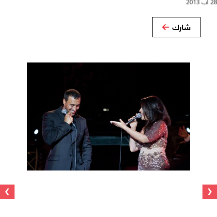
28 آب 2013
شارك
›
‹