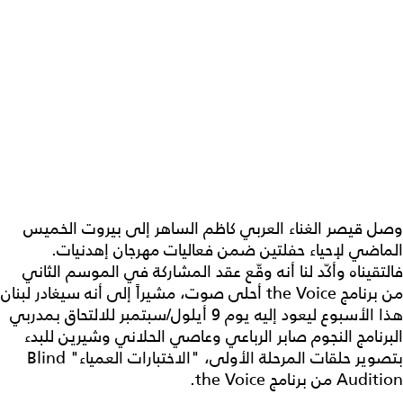
وصل قيصر الغناء العربي كاظم الساهر إلى بيروت الخميس
الماضي لإحياء حفلتين ضمن فعاليات مهرجان إهدنيات.
فالتقيناه وأكّد لنا أنه وقّع عقد المشاركة في الموسم الثاني
من برنامج the Voice أحلى صوت، مشيراً إلى أنه سيغادر لبنان
هذا الأسبوع ليعود إليه يوم 9 أيلول/سبتمبر للالتحاق بمدربي
البرنامج النجوم صابر الرباعي وعاصي الحلاني وشيرين للبدء
بتصوير حلقات المرحلة الأولى، "الاختبارات العمياء" Blind
Audition من برنامج the Voice.