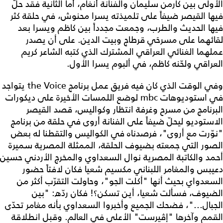
الأولى بين كارمن سليمان والفنانة أنغام، أما الثانية فقد حلّ
فيها القيصر ضيفاً على تلميذته يسرا محنوش، في حلقة كثر
فيها الحديث والطرب، وجمعت مجدداً بين كاظم ويسرا بعد
لقائهما على مسرحَي قرطاج وبيت الدين. على أن يصدر
عملهما الغنائي العراقي المشترك الذي كتبه الشاعر كريم
العراقي ولحّنه كاظم، في ألبوم يسرا الأول.
وفي الوقت الذي كان فيه فريق عمل برنامج the Voice يتواجد
في استوديوهات mbc لوضع اللمسات الأخيرة على ديكورات
البرنامج من مسرح وغرفة انتظار وكواليس، قصد القيصر
الاستوديو ليحلّ ضيفاً على الفنانة أروى في حلقة من برنامج
"نوّرت مع أروى"، فرصدناه في الكواليس والتقطنا له بعض
الصور التي جمعته بضيوف الحلقة، الممثلة المصرية سميرة
أحمد والكاتبة المصرية نوال السعداوي والمخرج الأردني حسين
دعيبس والمغامر اللبناني مكسيم شعيا فكان لافتاً حضور
السعدواي بحيث أنها "أكلت الجو"، وحاولت التقرّب أكثر من
الضيوف، فسألت شعيا، أين تسكن؟! فكان ردّه: "بين
الجبال..."، فضحك الجميع وأخبروا السعداوي بأنه مغامر تحدّى
القمم وآخرها "إڤيرست" الأعلى في العالم. وقبل انطلاقة