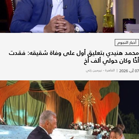
أخبار النجوم
محمد هنيدي بتعليق أول على وفاة شقيقه: فقدت
أخًا وكان حولي ألف أخ
07 آب 2026
|
القاهرة - نيرمين زكي