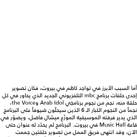
أما السبب الأبرز في تواجد كاظم في بيروت، فكان تصوير
إحدى حلقات برنامج mbc التلفزيوني الجديد الذي يحاور في كل
حلقة منه، نجم من نجوم برنامجَي Arab Idol وthe Voice،
نجماً من النجوم الكبار الـ 6 الذين سيحلّون ضيوفاً على البرنامج
الذي يدير فرقته الموسيقية الموزّع ميشال فاضل، ويصوّر في
قاعة Music Hall في بيروت. البرنامج لم يحدّد له عنوان حتى
الآن، وقد انتهى فريق العمل من تصوير حلقتين جمعت