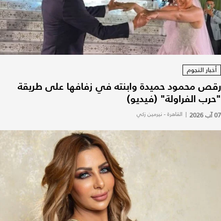
أخبار النجوم
رقص محمود حميدة وابنته في زفافها على طريقة
"حرب الفراولة" (فيديو)
07 آب 2026
|
القاهرة - نيرمين زكي