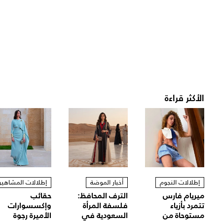
الأكثر قراءة
إطلالات النجوم
أخبار الموضة
إطلالات المشاهير
ميريام فارس
الترف المحافظ:
حقائب
تتمرد بأزياء
فلسفة المرأة
وإكسسوارات
مستوحاة من
السعودية في
الأميرة رجوة