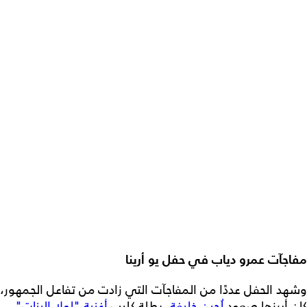
مفاجآت عمرو دياب في حفل يو أرينا
وشهد الحفل عددًا من المفاجآت التي زادت من تفاعل الجمهور،
كان أبرزها صعود
لُجين خليفة
، بطلة كليب
أغنية "لولا البنات"
،