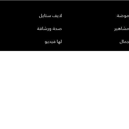
موضة
لايف ستايل
مشاهير
صحة ورشاقة
جمال
لها فيديو
نساء ملهمات
مطبخ لها
أعداد لها
تحميل المجلة الاكترونية
عن لها
إتصل بنا
سياسة الخصوصية
إشترك