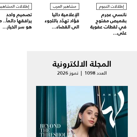
إطلالات النجوم
مشاهير العرب
إطلالات المشاهير
نانسي عجرم
الإعلامية داليا
تصميم واحد
بقميص مفتوح
فؤاد تهدّد باللجوء
يرافقها دائماً.. م
في لقطات عفوية
الى القضاء...
هو سر الخيار...
على...
المجلة الالكترونية
العدد 1098 | تموز 2026