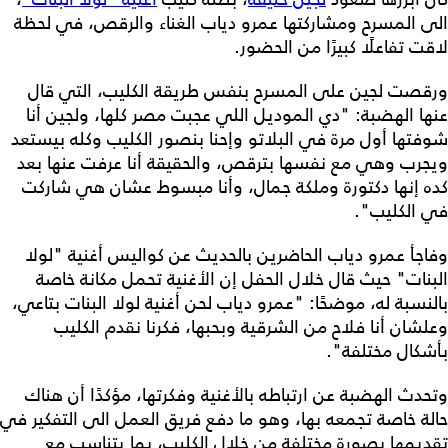
الى المسرح ومشاركتها عمرو دياب الغناء والرقص، في لحظة
لاقت تفاعلًا كبيرًا من الحضور.
ورقصت لجين على المسرح بنفس طريقة الكليب، التي قال
عنها الهضبة: "دي الموديل اللي عجبت مصر كلها، ولجين أنا
شوفتها أول مرة في البلاتو وإحنا بنصور الكليب وكله بيستعد
ويجرب وهي مع نفسها بترقص، والحقيقة أنا عرفت عنها بعد
كده إنها دكتورة وملكة جمال، وأنا مبسوط عشان هي شاركت
في الكليب".
وفاجأ عمرو دياب الحاضرين بالحديث عن كواليس أغنية "لولا
البنات" حيث قال خلال الحفل إن الأغنية تحمل مكانة خاصة
بالنسبة له، موضحًا: "عمرو دياب لحن أغنية لولا البنات بتاعي،
وعلشان أنا فلاح من الشرقية وبحبها، فكرنا نقدم الكليب
بأشكال مختلفة".
وتحدث الهضبة عن ارتباطه بالأغنية وفكرتها، مؤكدًا أن هناك
حالة خاصة تجمعه بها، وهو ما دفع فريق العمل الى التفكير في
تقديمها بصورة مختلفة من خلال الكليب، بما يتناسب مع