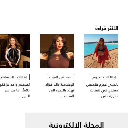
الأكثر قراءة
إطلالات النجوم
مشاهير العرب
إطلالات المشاهير
نانسي عجرم بقميص
الإعلامية داليا فؤاد
تصميم واحد يرافقها
مفتوح في لقطات
تهدّد باللجوء الى
دائماً.. ما هو سر
عفوية على...
القضاء...
الخيار...
المجلة الالكترونية