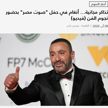
أخبار النجوم
تذاكر مجانية... أنغام في حفل "صوت مصر" بحضور
نجوم الفن (فيديو)
08 آب 2026
|
القاهرة - نيرمين زكي