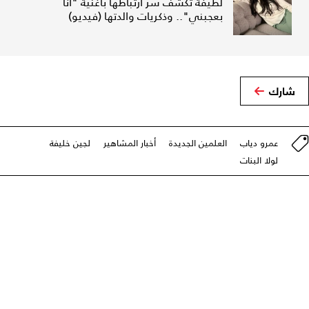
لطيفة تكشف سر ارتباطها بأغنية "أنا
بعجبني".. وذكريات والدتها (فيديو)
شارك
عمرو دياب
العلمين الجديدة
أخبار المشاهير
لجين خليفة
لولا البنات