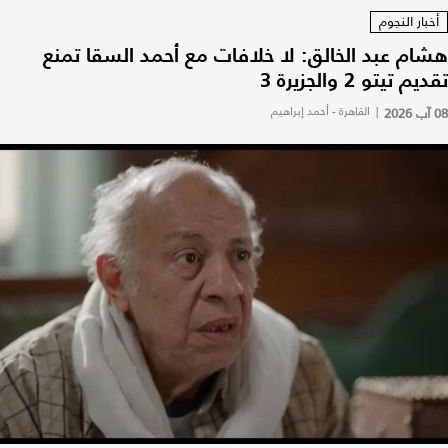
أخبار النجوم
هشام عبد الخالق: لا خلافات مع أحمد السقا تمنع
تقديم تيتو 2 والجزيرة 3
08 آب 2026
|
القاهرة - أحمد إبراهيم