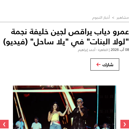
مشاهير
>
أخبار النجوم
عمرو دياب يراقص لجين خليفة نجمة
"لولا البنات" في "يلا ساحل" (فيديو)
08 آب 2026
|
القاهرة - أحمد إبراهيم
شارك
›
‹