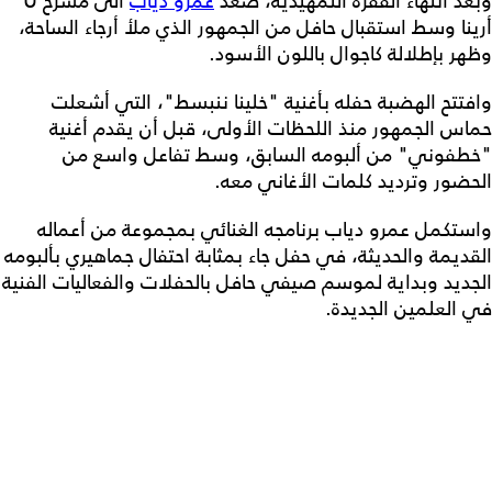
وبعد انتهاء الفقرة التمهيدية، صعد
عمرو دياب
الى مسرح U
أرينا وسط استقبال حافل من الجمهور الذي ملأ أرجاء الساحة،
وظهر بإطلالة كاجوال باللون الأسود.
وافتتح الهضبة حفله بأغنية "خلينا ننبسط"، التي أشعلت
حماس الجمهور منذ اللحظات الأولى، قبل أن يقدم أغنية
"خطفوني" من ألبومه السابق، وسط تفاعل واسع من
الحضور وترديد كلمات الأغاني معه.
واستكمل عمرو دياب برنامجه الغنائي بمجموعة من أعماله
القديمة والحديثة، في حفل جاء بمثابة احتفال جماهيري بألبومه
الجديد وبداية لموسم صيفي حافل بالحفلات والفعاليات الفنية
في العلمين الجديدة.