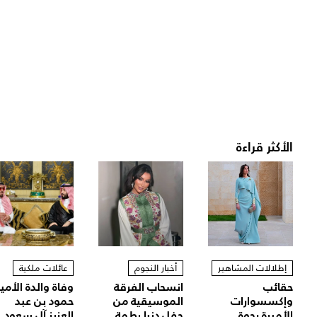
الأكثر قراءة
إطلالات المشاهير
أخبار النجوم
عائلات ملكية
حقائب
انسحاب الفرقة
وفاة والدة الأمير
وإكسسوارات
الموسيقية من
حمود بن عبد
الأميرة رجوة
حفل دنيا بطمة..
العزيز آل سعود..