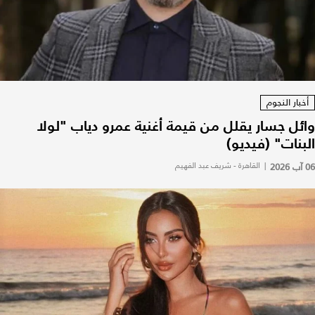
أخبار النجوم
وائل جسار يقلل من قيمة أغنية عمرو دياب "لولا
البنات" (فيديو)
06 آب 2026
|
القاهرة - شريف عبد الفهيم