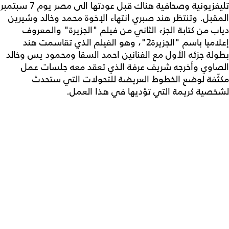
تليفزيونية وصحافية هناك قبل عودتها الى مصر يوم 7 سبتمبر
المقبل. وتنتظر هند صبري انتهاء الإخوة محمد وخالد وشيرين
دياب من كتابة الجزء الثاني من فيلم "الجزيرة" والمعروف
إعلاميا باسم "الجزيرة2"، وهو الفيلم الذي تقاسمت هند
بطولة جزئه الأول مع الفنانين احمد السقا ومحمود يس وخالد
الصاوي وأخرجه شريف عرفة الذي تعقد معه جلسات عمل
مكثّفة لوضع الخطوط العريضة للتحولات التي ستحدث
لشخصية كريمة التي تؤديها في هذا العمل.