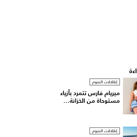
اءة
إطلالات النجوم
ميريام فارس تتمرد بأزياء
مستوحاة من الخزانة...
إطلالات النجوم