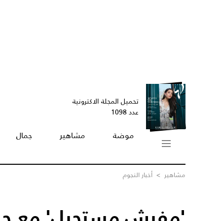
تحميل المجلة الاكترونية
عدد 1098
موضة
مشاهير
جمال
مشاهير
>
أخبار النجوم
'مفيش مستحيل' مع ح