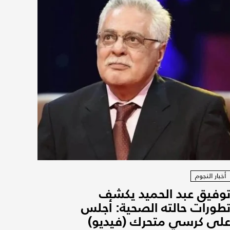
أخبار النجوم
وفيق عبد الحميد يكشف
طورات حالته الصحية: أجلس
لى كرسي متحرك (فيديو)