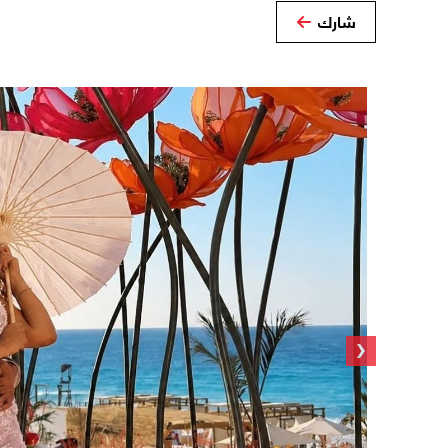
شارك
‹