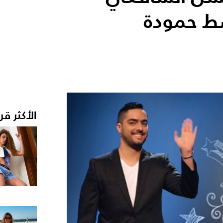
سط حمودة
الأكثر قر