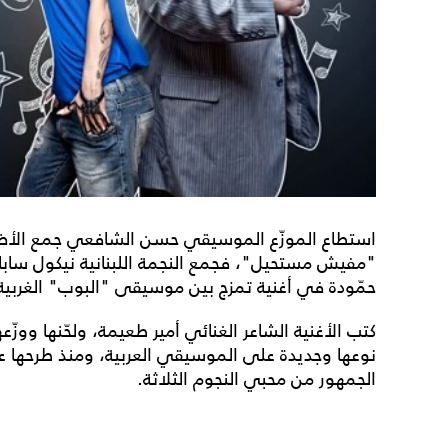
استطاع الموزّع الموسيقي حسن الشافعي جمع الأضد
"مفيش مستحيل"، فجمع النجمة اللبنانية نيكول ساب
حمّودة في أغنية تمزج بين موسيقى "البوب" الغربية
كتب الأغنية الشاعر الغنائي أمير طعيمة، ولحّنها وو
نوعها وجديدة على الموسيقي العربية، ومنذ طرحها 
الجمهور من محبي النجوم الثلاثة.