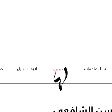
نساء ملهمات
لايف ستايل
صح
سن الشافعي