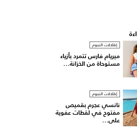
اءة
إطلالات النجوم
ميريام فارس تتمرد بأزياء
مستوحاة من الخزانة...
إطلالات النجوم
نانسي عجرم بقميص
مفتوح في لقطات عفوية
على...