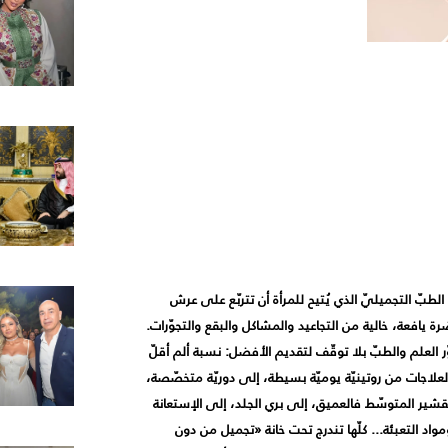
لطبّ التجميليّ الذي يُتيح للمرأة أن تتربّع على عرش
 يافعة، خالية من التجاعيد والمشاكل والبقع والتجوّرات.
ّر العلم والطبّ بلا توقّف لتقديم الأفضل: نسبة ألم أقلّ
العلاجات من روتينيّة يوميّة بسيطة، إلى دوريّة متخصّصة،
شير المتوسّط فالعميق، إلى بري الجلد، إلى الإستعانة
اد التعبئة... كلّها تندرج تحت خانة «تجميل من دون