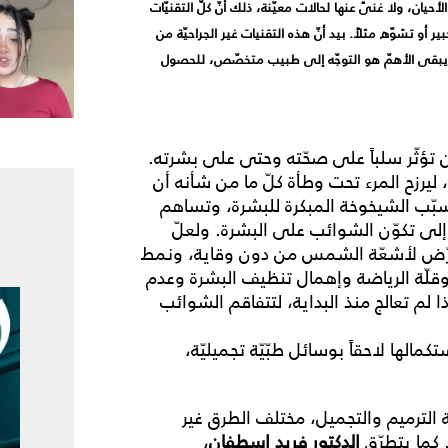
حيان، ولا غنىً عنها لحالات معيّنة، ذلك أنّ كلّ التقنيّات
 أو تشوّه مثلاً. بيد أنّ هذه التقنيات غير الجراحيّة من
كن يبقى الأهمّ هو التوجّه إلى طبيب متخصّص، للحصول
ن تؤثّر سلباً على صحّته وحتى على بشرته.
 ليرزح المرء تحت وطأة كلّ ما من شأنه أن
سبّب الشيخوخة المبكرة للبشرة، وتساهم
لى تكوّن الشوائب على البشرة. ولعلّ
لتعرّض لأشعّة الشمس من دون وقاية، ونمط
وقلّة الرياضة وإهمال تنظيف البشرة وعدم
ا لم تعالج منذ البداية، لتتفاقم الشوائب
الها لاحقاً بوسائل طبّيّة تجميليّة،
الترميم والتجميل، مختلف الطرق غير
 كما يتطرّق
الدكتور فريد إسطفان
،