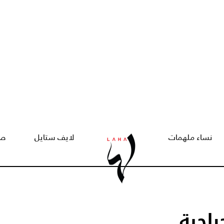
نساء ملهمات
لايف ستايل
صح
راحية