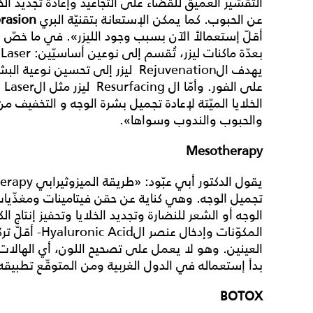
التقشير العميق للقضاء على التجاعيد وإعادة تجديد الخ
عن الحبوب. كما يمكن الإستعانة بتقنيّة البري
rasion
أقلّ إستعمالاً الآن بسبب وجود الليزر». في ما خصّ ال
يهدف الRejuvenation ليزر إلى تحسين 
الخلايا الميّتة لإعادة تجميل بشرة الوجه و التخفيف م
والحبوب والندوب وسواها».
Mesotherapy
الوجه أو الشعر للنضارة وتجديد الخلايا وتحفيز إنتاج ا
المكوّنات وإدخال
العينين. وهو لا يعمل على تصحيح اللون، أي الهالات 
بدأ إستعماله في الدول الغربية ومن المتوقّع تطبيقه
BOTOX