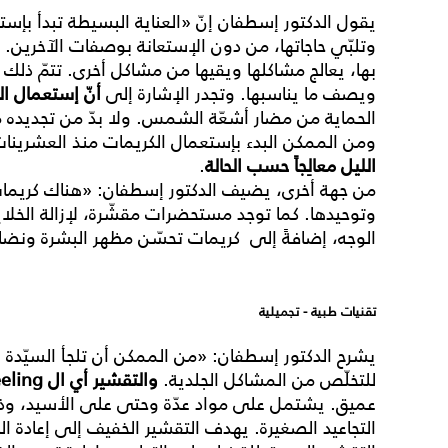
يقول الدكتور إسطفان إنّ «العناية البسيطة تبدأ بإستع
وتلبّي حاجاتها، من دون الإستعانة بوصفات الآخرين. 
بها، يعالج مشاكلها ويقيها من مشاكل أخرى. تتمّ ذلك 
ويصف ما يناسبها. وتجدر الإشارة إلى
أنّ إستعمال ا
الحماية من مضار أشعّة الشمس. ولا بدّ من تجديده 
ومن الممكن البدء بإستعمال الكريمات منذ العشرينا
الليل معالِجاً حسب الحالة
.
من جهة أخرى، يضيف الدكتور إسطفان: «هناك كريمات 
وتوحيدها. كما توجد مستحضرات مقشّرة، لإزالة الخلايا
الوجه، إضافةً إلى كريمات تحسّن مظهر البشرة ونضار
تقنيات طبية - تجميلية
يشرح الدكتور إسطفان: «من الممكن أن تلجأ السيّدة
للتخلّص من المشاكل الجلدية.
والتقشير أي ال
eling
عميق. يشتمل على مواد عدّة وحتى على الأسيد، وذ
التجاعيد الصغيرة. يهدف التقشير الخفيف إلى إعادة ا