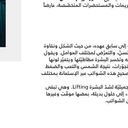
لكريمات والمستحضرات المتخصّصة، عارضاً
ه إلى سابق عهده، من حيث الشكل ونقاوة
 السنّ، والتعرّض لمختلف العوامل. ويقول
 وتخسر البشرة مطاطيّتها ويتغيّر لونها
و تجوّرات، نتيجة الشمس والتعب والضغط
تصحيح هذه الشوائب عبر الإستعانة بمختلف
وبغية تصحيح الوجه، قد يتوجّه البعض إلى الجراحة التجميليّة لشدّ البشرة Lifting. وهي تبقى
جوء إلى حلول بديلة، بعضها موقّت وغيرها
ن الشوائب.