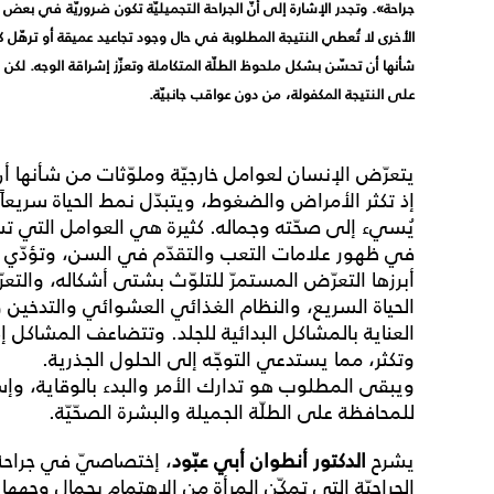
جراحة». وتجدر الإشارة إلى أنّ الجراحة التجميليّة تكون ضروريّة في بعض الأ
الأخرى لا تُعطي النتيجة المطلوبة في حال وجود تجاعيد عميقة أو ترهّل كبير
شأنها أن تحسّن بشكل ملحوظ الطلّة المتكاملة وتعزّز إشراقة الوجه. ل
على النتيجة المكفولة، من دون عواقب جانبيّة.
يتعرّض الإنسان لعوامل خارجيّة وملوّثات من شأنها أ
إذ تكثر الأمراض والضغوط، ويتبدّل نمط الحياة سريعاً،
يُسيء إلى صحّته وجماله. كثيرة هي العوامل التي ت
في ظهور علامات التعب والتقدّم في السن، وتؤدّي إ
أبرزها التعرّض المستمرّ للتلوّث بشتى أشكاله، وا
الحياة السريع، والنظام الغذائي العشوائي والتدخين 
العناية بالمشاكل البدائية للجلد. وتتضاعف المشاكل إذ
وتكثر، مما يستدعي التوجّه إلى الحلول الجذرية.
ويبقى المطلوب هو تدارك الأمر والبدء بالوقاية، وإستكم
للمحافظة على الطلّة الجميلة والبشرة الصحّيّة.
يشرح
الدكتور أنطوان أبي عبّود
، إختصاصيّ في جراحة 
الجراحيّة التي تمكّن المرأة من الإهتمام بجمال وجهها.