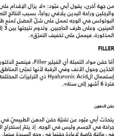
من جهة أخرى، يقول أبي عبّود: «لا يزال الإقدام عل
والرجلين وراحة اليدين يلاقي رواجاً، بسبب النتائج ا
البوتوكس في الوجه تعمل على شلّ العضل لمنع ظهور 
المذكورة، فيعمل على تخفيف التعرّق».
FILLER
أمّا حقن مواد التعبئة أي ا
الخدّين وحول الأنف وفي الرقبة لأنها تعبّئ المناطق 
إستعمال الHyaluronic Acid ذي 
فترة 6 أشهر إلى سنة».
حقن الدهون
يتحدّث أبي عبّود عن تقنيّة حقن الدهن الطبيعيّ في ا
جراحة في الجسم وليس في الوجه. إذ يتمّ إستخراج 
في ماكنة خاصة لإعادة حقنها في وجه السيدة عينها، 