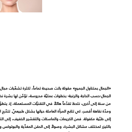
«الجمال بمتناول الجميع» مقولة باتت صحيحة تماماً، لكثرة تشعّبات مجال ا
الجمال-حسب الحاجة والرغبة- بخطوات عمليّة مدروسة، تؤمّن لها بشرة نضرة
من سنة إلى أخرى، نلحظ تقدّماً هائلاً في التقنيّات المستعملة، إذ يتطو
ومدّة نقاهة أقصر، كي تتابع المرأة العاملة حياتها بشكل طبيعيّ. تتدّرج 
إلى طبّية مكفولة. فمن الكريمات والماسكات والتقشير الخفيف، إلى التق
بالليزر لمختلف مشاكل البشرة، وصولاً إلى الحقن المغذّية والبوتوكس ومو