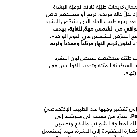
مال كريمات طبّيّة تلائم نوعيّة البشرة
إذ لكلّ حالة فريدة، كريم أو مستحضر خاص
بعد زيارة طبيب الجلد الذي يشخّص البشرة
لواقي من الشمس مهمّ للغاية
، بهدف
مع التعرّض للشمس في اليوم الواحد».
ت،
ليكون كريم النهار مرطّباً ومغذياً وكريم
طبّيّة متخصّصة لتبييض لون البشرة
 السطحيّة الميّتة وتجديد الكولاجين في
تها».
 إلى تقشير وجهها عند الطبيب الإختصاصيّ
Pe
، يتدرّج من خفيف إلى متوسّط إلى
لك لمعالجة الشوائب والبقع وتحسين
لنضارة المفقودة إلى البشرة، فيما يُستعمل