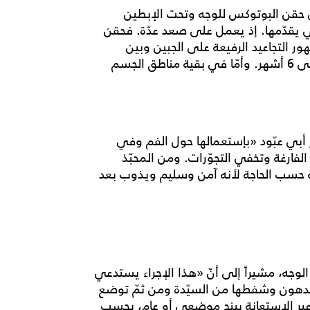
ى حقن البوتوكس للوجه وتحت الإبطين
لتي يقدّمها. إذ يعمل على صعد عدّة. فحقن
التجاعيد الرفيعة على الجبين وبين
العينين، وعلى طرف الحاجبين. وتدوم نتيجتها بين 3 إلى 6 أشهر. وأمّا في بقية مناطق الجسم
لفيلير Filler، فينصح الدكتور أبي عبّود «بإستعمالها حول الفم وفي
الفارغة وتخفي التجوّرات. ومن المحبّذ
التركيزات المختلفة حسب الحاجة لأنه آمن وسليم ويذوب بعد
لوجه، مشيراً إلى أنّ «هذا الإجراء يستدعي
الدهون وشفطها من السيّدة ومن ثمّ توضع
عبر الإستعانة ببنج موضعي أو عام، بحسب