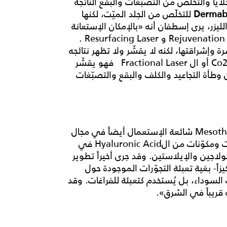
لايا والتخلّص من التصبغات والبقع الناتجة
Dermab
للتخلّص من الجلد الميّت، لكنها
ليزر، يرى إسطفان أنه «بالإمكان الإستعانة
بعدّة ماكنات ليزر، تُقسم إلى نوعين أساسيّين: Rejuvenation Laser و Resurfacing Laser .
نوعية البشرة وإشراقتها، لكنه لا يقشّر ولا تظهر نتائجه
على الفور. وأمّا ال Resurfacing ليزر مثل الCo2 Laser أو ال Fractional Laser فهو يقشّر
ن وطأة التجاعيد والكلف والبقع والتصبّغات
يقول الدكتور أبي عبّود: «طريقة الميزوثيرابي Mesotherapy شائعة الإستعمال أيضاً في مجال
تجميل الوجه. وهي كناية عن حقن فيتامينات ومغذّيات ومكوّنات من الHyaluronic Acid في
لكولاجين والإيلاستين. وقد جرى أخيراً تطوير
 عنصر الHyaluronic Acid- أقلّ تركيزاً- بغية تعبئة التجوّرات الموجودة حول
السوداء، بل يُستخدم كتعبئة للفراغات. وقد
 قريباً في الشرق».