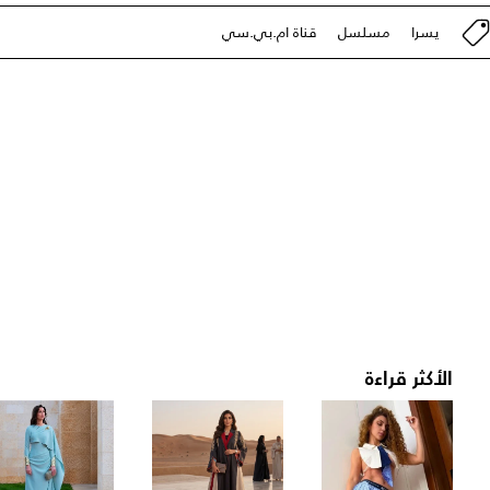
يسرا
مسلسل
قناة ام.بي.سي
الأكثر قراءة