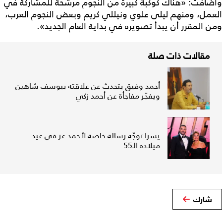
وأضافت: «هناك كوكبة كبيرة من النجوم مرشحة للمشاركة في
العمل، ومنهم ليلى علوي ونيللي كريم وبعض النجوم العرب،
ومن المقرر أن يبدأ تصويره في بداية العام الجديد».
مقالات ذات صلة
أحمد وفيق يتحدث عن علاقته بيوسف شاهين
ويفجّر مفاجأة عن أحمد زكي
يسرا توجّه رسالة خاصة لأحمد عز في عيد
ميلاده الـ55
شارك