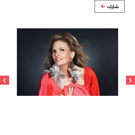
شارك
›
‹