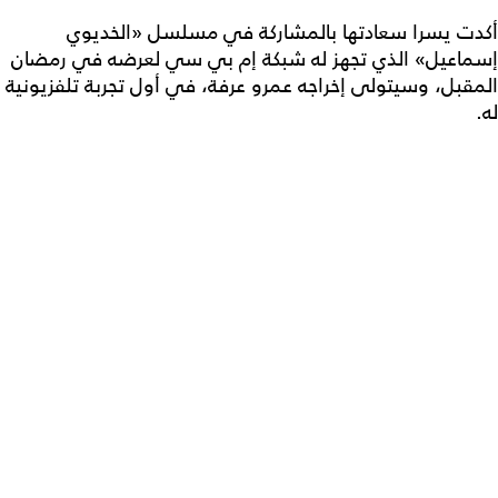
أكدت يسرا سعادتها بالمشاركة في مسلسل «الخديوي
إسماعيل» الذي تجهز له شبكة إم بي سي لعرضه في رمضان
المقبل، وسيتولى إخراجه عمرو عرفة، في أول تجربة تلفزيونية
له.