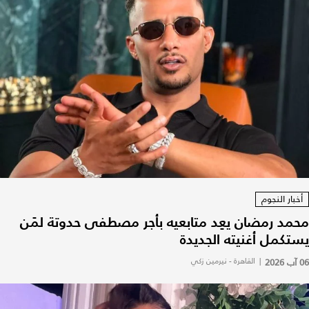
أخبار النجوم
محمد رمضان يعِد متابعيه بأجر مصطفى حدوتة لمَن
يستكمل أغنيته الجديدة
06 آب 2026
|
القاهرة - نيرمين زكي