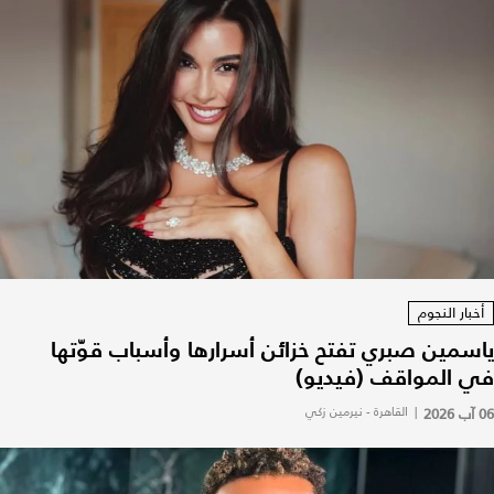
أخبار النجوم
ياسمين صبري تفتح خزائن أسرارها وأسباب قوّتها
في المواقف (فيديو)
06 آب 2026
|
القاهرة - نيرمين زكي