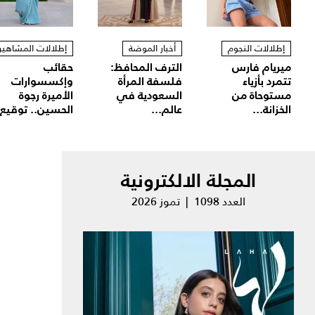
إطلالات النجوم
أخبار الموضة
إطلالات المشاهير
ميريام فارس
الترف المحافظ:
حقائب
تتمرد بأزياء
فلسفة المرأة
وإكسسوارات
مستوحاة من
السعودية في
الأميرة رجوة
الخزانة...
عالم...
الحسين.. توقيع.
المجلة الالكترونية
العدد 1098 | تموز 2026