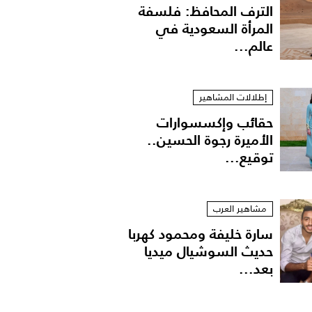
الترف المحافظ: فلسفة
المرأة السعودية في
عالم...
إطلالات المشاهير
حقائب وإكسسوارات
الأميرة رجوة الحسين..
توقيع...
مشاهير العرب
سارة خليفة ومحمود كهربا
حديث السوشيال ميديا
بعد...