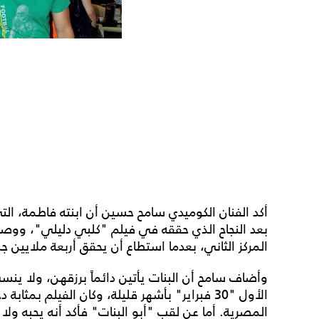
أكد الفنان الكوميدي سامح حسين أن ابنته فاطمة، التي
بعد النجاح الذي حققه في فيلم "كلبي دليلي"، ووصو
المركز الثاني، بعدما استطاع أن يحقق أربعة ملايين جن
وأضاف سامح أن البنات يأتين دائماً برزقهن، ولا ين
الأول "30 فبراير" بأشهر قليلة، وكان الفيلم بم
المصرية. أما عن لقب "أبو البنات" فأكد أنه يحبه 