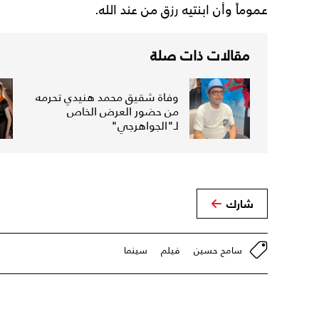
عموماً وأن ابنتيه رزق من عند الله.
مقالات ذات صلة
وفاة شقيق محمد هنيدي تحرمه
من حضور العرض الخاص
لـ"الجواهرجي"
شارك
سامح حسين
فيلم
سينما