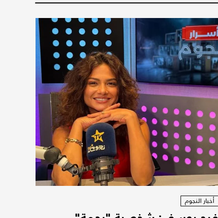
أخبار النجوم
رح يوسف: شخصية "رحمة"