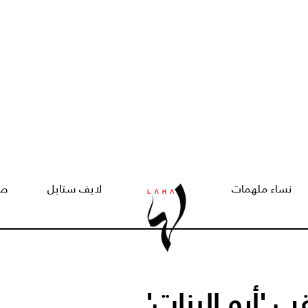
نساء ملهمات
لايف ستايل
صح
'أبو البنات'