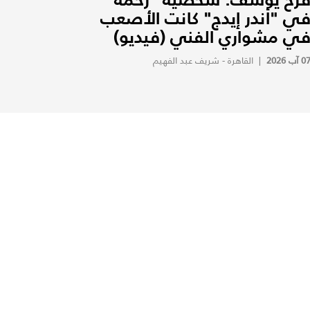
ي "أندر إيدج" كانت الأصعب
ي مشواري الفني (فيديو)
0 آب 2026
|
القاهرة - شريف عبد الفهيم