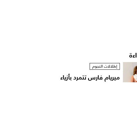
اءة
إطلالات النجوم
ميريام فارس تتمرد بأزياء
مستوحاة من الخزانة...
إطلالات النجوم
نانسي عجرم بقميص
مفتوح في لقطات عفوية