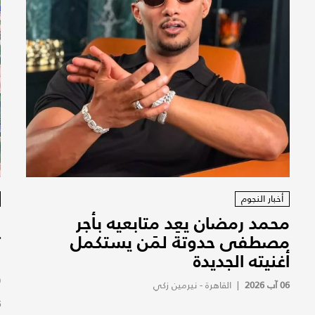
أخبار النجوم
محمد رمضان يعِد متابعيه بأجر
ا
مصطفى حدوتة لمَن يستكمل
ت
أغنيته الجديدة
و
(
06 آب 2026
|
القاهرة - نيرمين زكي
6