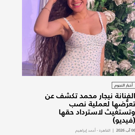
أخبار النجوم
لفنانة نيجار محمد تكشف عن
عرُّضها لعملية نصب
تستغيث لاسترداد حقها
فيديو)
0 آب 2026
|
القاهرة - أحمد إبراهيم