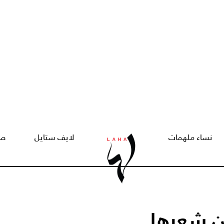
نساء ملهمات
لايف ستايل
صح
ن شعرها