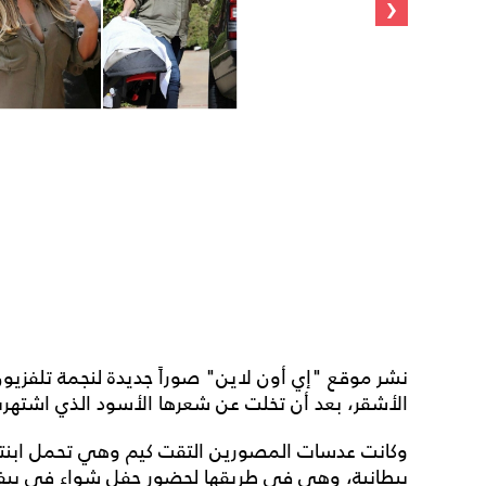
‹
نشر موقع "إي أون لاين" صوراً جديدة لنجمة تلفزيون 
الأشقر، بعد أن تخلت عن شعرها الأسود الذي اشتهرت
وكانت عدسات المصورين التقت كيم وهي تحمل ابنت
ببطانية، وهي في طريقها لحضور حفل شواء في بيفر