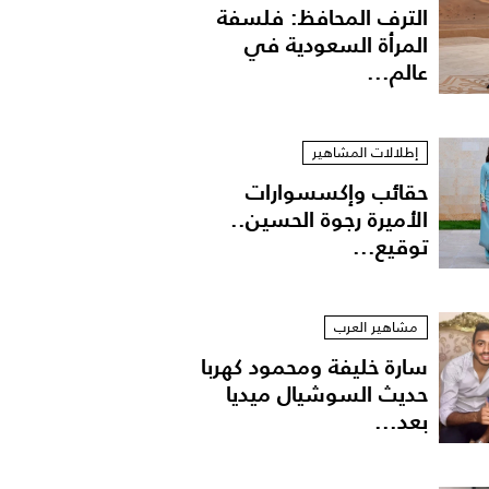
الترف المحافظ: فلسفة
المرأة السعودية في
عالم...
إطلالات المشاهير
حقائب وإكسسوارات
الأميرة رجوة الحسين..
توقيع...
مشاهير العرب
سارة خليفة ومحمود كهربا
حديث السوشيال ميديا
بعد...