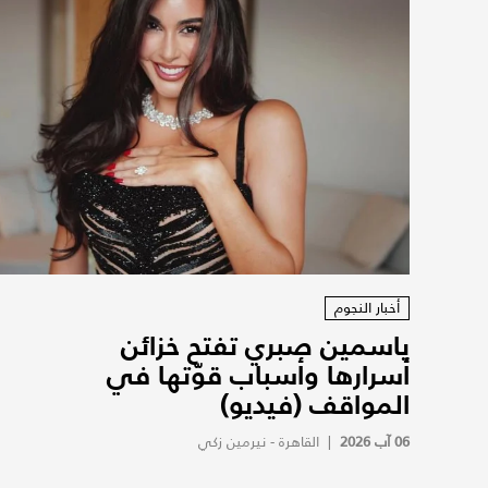
أخبار النجوم
ياسمين صبري تفتح خزائن
أسرارها وأسباب قوّتها في
المواقف (فيديو)
06 آب 2026
|
القاهرة - نيرمين زكي