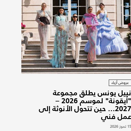
عروض أزياء
بيل يونس يطلق مجموعة
"أيقونة" لموسم 2026 –
2027... حين تتحول الأنوثة إلى
مل فني
1 تموز 2026