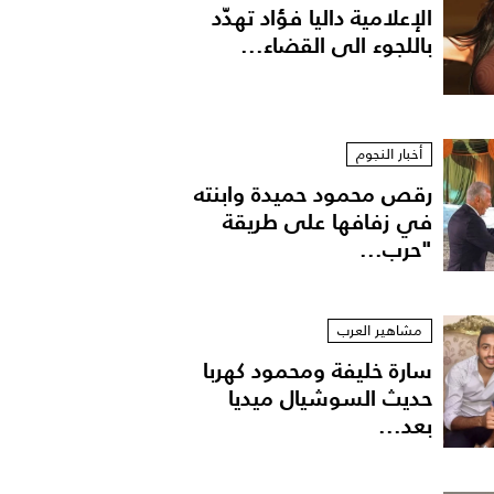
الإعلامية داليا فؤاد تهدّد
باللجوء الى القضاء...
أخبار النجوم
رقص محمود حميدة وابنته
في زفافها على طريقة
"حرب...
مشاهير العرب
سارة خليفة ومحمود كهربا
حديث السوشيال ميديا
بعد...