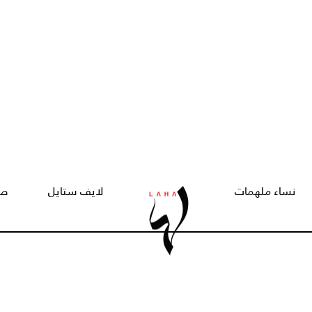
نساء ملهمات
لايف ستايل
صح