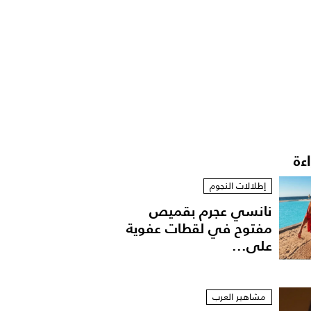
اءة
إطلالات النجوم
نانسي عجرم بقميص
مفتوح في لقطات عفوية
على...
مشاهير العرب