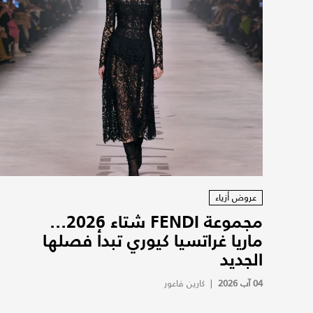
عروض أزياء
مجموعة FENDI شتاء 2026...
ماريا غراتسيا كيوري تبدأ فصلها
الجديد
04 آب 2026
|
كارين فاعور