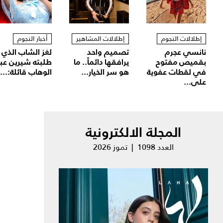
إطلالات النجوم
إطلالات المشاهير
أخبار النجوم
نانسي عجرم
تصميم واحد
لغز الشاب الذي
بقميص مفتوح
يرافقها دائماً.. ما
طلبته شيرين عب
في لقطات عفوية
هو سر الخيار...
الوهاب قائلة:...
على...
المجلة الالكترونية
العدد 1098 | تموز 2026