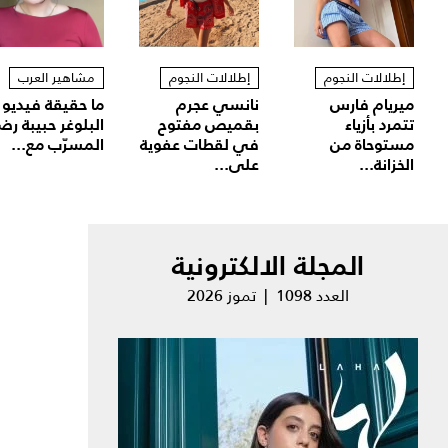
إطلالات النجوم
إطلالات النجوم
مشاهير العرب
ميريام فارس
نانسي عجرم
ما حقيقة فيديو
تتمرد بأزياء
بقميص مفتوح
البلوغر حبيبة رض
مستوحاة من
في لقطات عفوية
المسرّب مع...
الخزانة...
على...
المجلة الالكترونية
العدد 1098 | تموز 2026