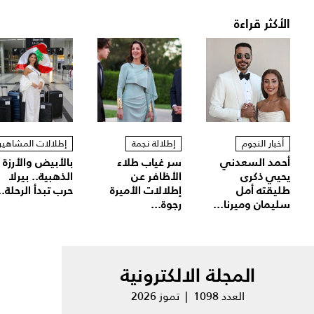
الأكثر قراءة
أخبار النجوم
إطلالة نجمة
إطلالات المشاهير
أحمد السعدني
سر غياب طلاء
بالأبيض والأرزة
يحيي ذكرى
الأظافر عن
الذهبية.. بيرلا
طليقته أمل
إطلالات الأميرة
حرب تبدأ الرحلة..
سليمان وميرنا...
رجوة...
المجلة الالكترونية
العدد 1098 | تموز 2026