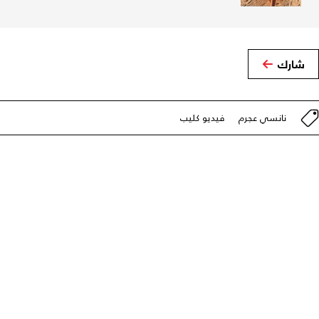
شارك
نانسي عجرم
فيديو كليب