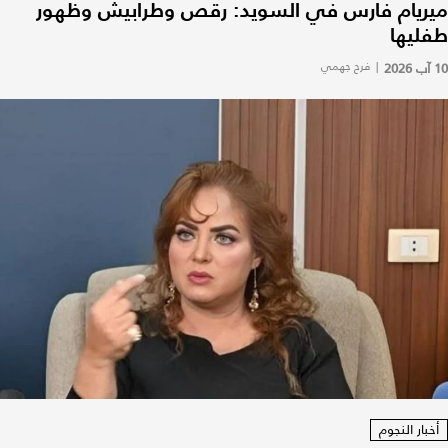
ميريام فارس في السويد: رقص وطرابيش وظهور
طفليها
10 آب 2026
|
فرح جهمي
أخبار النجوم