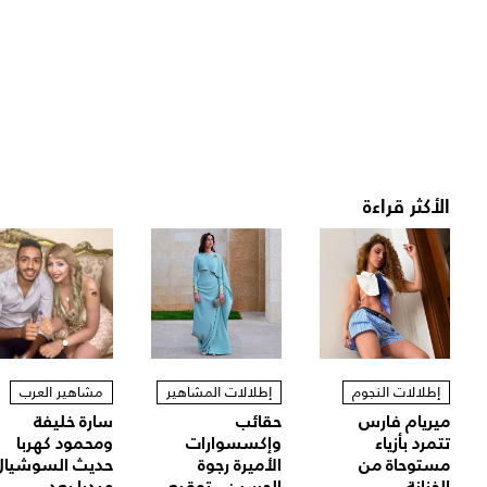
الأكثر قراءة
إطلالات النجوم
إطلالات المشاهير
مشاهير العرب
ميريام فارس
حقائب
سارة خليفة
تتمرد بأزياء
وإكسسوارات
ومحمود كهربا
مستوحاة من
الأميرة رجوة
حديث السوشيال
الخزانة...
الحسين.. توقيع...
ميديا بعد...