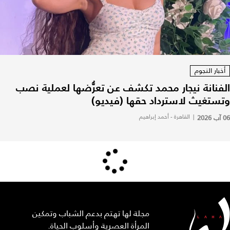
أخبار النجوم
الفنانة نيجار محمد تكشف عن تعرُّضها لعملية نصب
وتستغيث لاسترداد حقها (فيديو)
06 آب 2026
|
القاهرة - أحمد إبراهيم
مجلة لها تهتم بدعم الشباب وتمكين
المرأة العصرية وأسلوب الحياة.