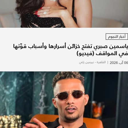
أخبار النجوم
ياسمين صبري تفتح خزائن أسرارها وأسباب قوّتها
في المواقف (فيديو)
06 آب 2026
|
القاهرة - نيرمين زكي