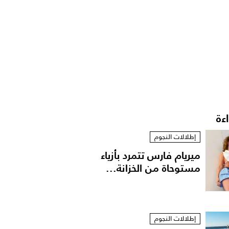
اءة
إطلالات النجوم
ميريام فارس تتمرد بأزياء
مستوحاة من الخزانة...
إطلالات النجوم