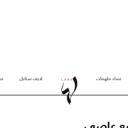
نساء ملهمات
لايف ستايل
صح
 مع عاصي