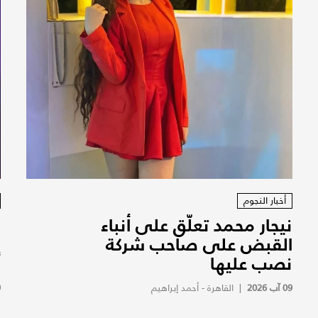
أخبار النجوم
نيجار محمد تعلّق على أنباء
س
القبض على صاحب شركة
نصب عليها
أ
09 آب 2026
|
القاهرة - أحمد إبراهيم
9