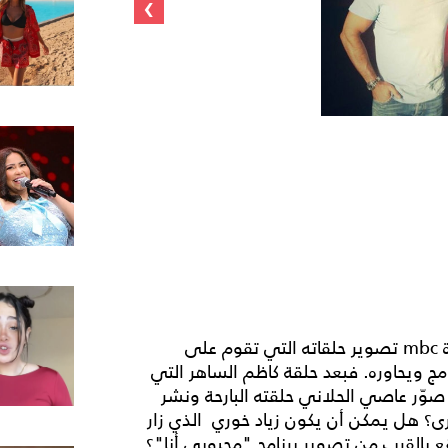
›
يكمل برنامج "محبوبي أنا" My Idol الذي تصوّره قناة mbc تصوير حلقاته التي تقوم على
مج ويحاوره. فبعد حلقة كاظم الساهر التي
ضافته فيها يسرا محنوش من برنامج the Voice، صوّر عاصي الحلاني حلقته البارحة ونشر
؟ هل يمكن أن يكون زياد خوري الذي زار
 بالقرب من تصوير برنامج "محبوبي أنا"؟