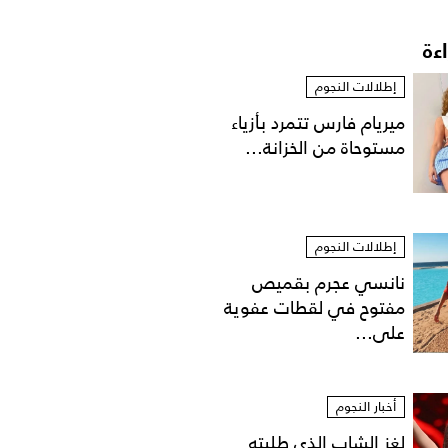
اءة
إطلالات النجوم
ميريام فارس تتمرد بأزياء
مستوحاة من الخزانة...
إطلالات النجوم
نانسي عجرم بقميص
مفتوح في لقطات عفوية
على...
أخبار النجوم
لغز الشاب الذي طلبته