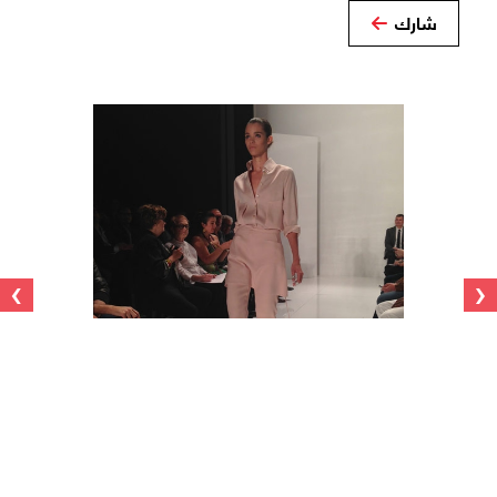
شارك
›
‹