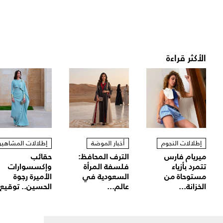
الأكثر قراءة
إطلالات النجوم
أخبار الموضة
إطلالات المشاهير
ميريام فارس
الترف المحافظ:
حقائب
تتمرد بأزياء
فلسفة المرأة
وإكسسوارات
مستوحاة من
السعودية في
الأميرة رجوة
الخزانة...
عالم...
الحسين.. توقيع.