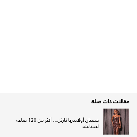
مقالات ذات صلة
فستان أولاندريا كارثن... أكثر من 120 ساعة
لصناعته