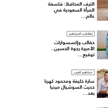
الترف المحافظ: فلسفة
المرأة السعودية في
عالم...
إطلالات المشاهير
حقائب وإكسسوارات
الأميرة رجوة الحسين..
توقيع...
مشاهير العرب
سارة خليفة ومحمود كهربا
حديث السوشيال ميديا
بعد...