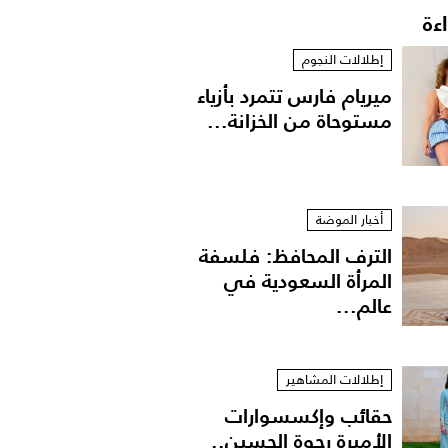
اءة
إطلالات النجوم
ميريام فارس تتمرد بأزياء
مستوحاة من الخزانة...
أخبار الموضة
الترف المحافظ: فلسفة
المرأة السعودية في
عالم...
إطلالات المشاهير
حقائب وإكسسوارات
الأميرة رجوة الحسين..