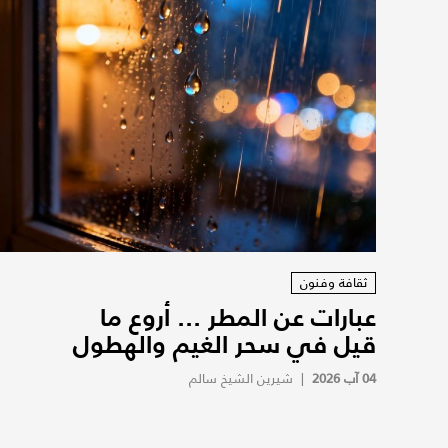
ثقافة وفنون
عبارات عن المطر ... أروع ما
قيل في سحر الغيم والهطول
04 آب 2026
|
شيرين الشيخ سالم