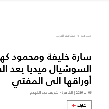
مشاهير
>
مشاهير العرب
سارة خليفة ومحمود كهر
السوشيال ميديا بعد الح
أوراقها الى المفتي
|
القاهرة - شريف عبد الفهيم
06 آب 2026
شارك