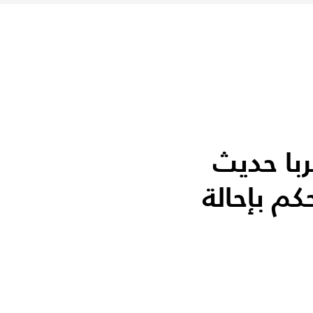
با حديث
كم بإحالة