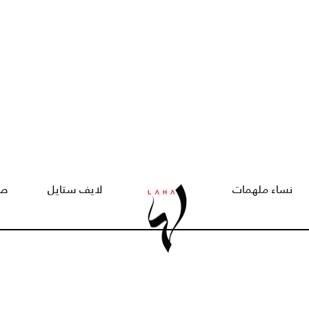
نساء ملهمات
لايف ستايل
صح