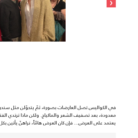
‹
في الكواليس تصل العارضات بصورة، ثمّ يتحوّلن مثل سندري
معدودة، بعد تصفيف الشعر والماكياج. ولكن ماذا ترتدي ال
يعتمد على العرض... فإن كان العرض هامّاً، نراهنّ يأتين بكل 