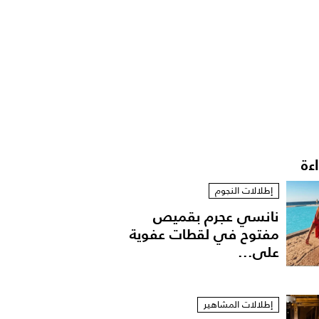
اءة
إطلالات النجوم
نانسي عجرم بقميص
مفتوح في لقطات عفوية
على...
إطلالات المشاهير