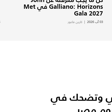
Galliano: Horizons في Met
Gala 2027
ه
03 آب 2026
|
كارين فاعور
4
كي وتضحك في
جوم مصر