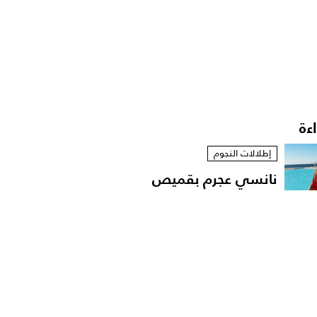
اءة
إطلالات النجوم
نانسي عجرم بقميص
مفتوح في لقطات عفوية
على...
مشاهير العرب
الإعلامية داليا فؤاد تهدّد
باللجوء الى القضاء...