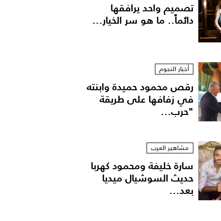
تصميم واحد يرافقها
دائماً.. ما هو سر الخيار...
أخبار النجوم
رقص محمود حميدة وابنته
في زفافها على طريقة
"حرب...
مشاهير العرب
سارة خليفة ومحمود كهربا
حديث السوشيال ميديا
بعد...