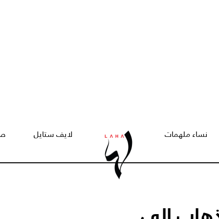
نساء ملهمات
لايف ستايل
صح
ذهاب إلى