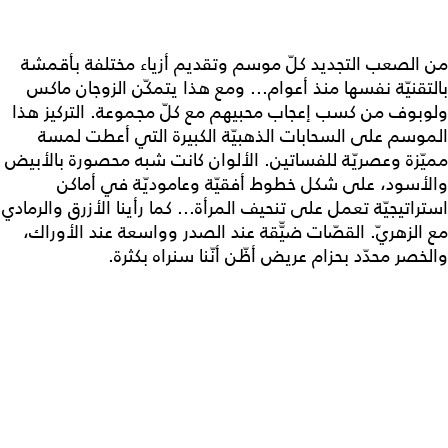
من الصعب التجديد كلّ موسم وتقديم أزياء مختلفة بأقمشة
بالتقنيّة نفسها منذ أعوام... ومع هذا يتمكّن الزوجان ماكس
ولوبوف من كسب إعجاب محبيهم مع كلّ مجموعة. التركيز هذا
الموسم على السحابات الذهبيّة الكبيرة التي أعطت لمسة
مميّزة وعصريّة للفساتين. الألوان كانت شبه محصورة بالأبيض
والأسود، على شكل خطوط أفقيّة وعاموديّة في أماكن
استراتيجيّة تعمل على تنحيف المرأة... كما رأينا الأزرق والرمادي
مع الزهريّ. القصّات ضيّّقة عند الصدر وواسعة عند الأوراك،
والخصر محدّد بحزام عريض أظّن أنّنا سنراه بكثرة.