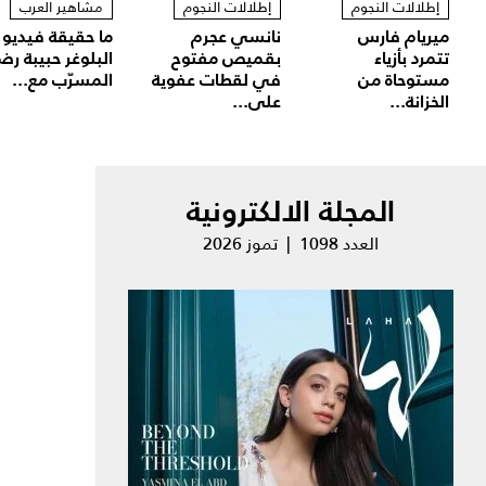
إطلالات النجوم
إطلالات النجوم
مشاهير العرب
ميريام فارس
نانسي عجرم
ما حقيقة فيديو
تتمرد بأزياء
بقميص مفتوح
البلوغر حبيبة رض
مستوحاة من
في لقطات عفوية
المسرّب مع...
الخزانة...
على...
المجلة الالكترونية
العدد 1098 | تموز 2026