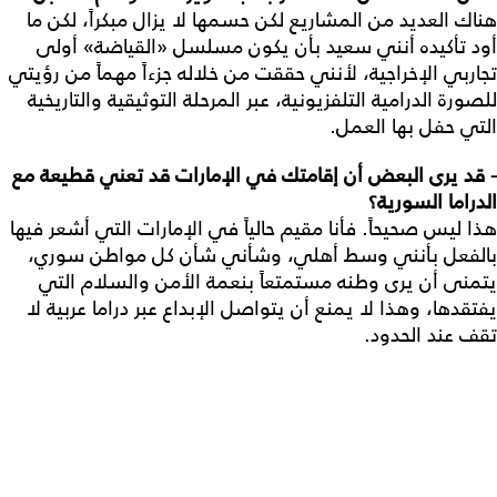
هناك العديد من المشاريع لكن حسمها لا يزال مبكراً، لكن ما
أود تأكيده أنني سعيد بأن يكون مسلسل «القياضة» أولى
تجاربي الإخراجية، لأنني حققت من خلاله جزءاً مهماً من رؤيتي
للصورة الدرامية التلفزيونية، عبر المرحلة التوثيقية والتاريخية
التي حفل بها العمل.
- قد
يرى
البعض
أن
إقامتك
في
الإمارات
قد
تعني
قطيعة
مع
الدراما
السورية؟
هذا ليس صحيحاً. فأنا مقيم حالياً في الإمارات التي أشعر فيها
بالفعل بأنني وسط أهلي، وشأني شأن كل مواطن سوري،
يتمنى أن يرى وطنه مستمتعاً بنعمة الأمن والسلام التي
يفتقدها، وهذا لا يمنع أن يتواصل الإبداع عبر دراما عربية لا
تقف عند الحدود.