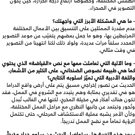
الطقس المختلفة، وخصوصاً ارتفاع درجة الحرارة، حين يكون
التصوير في الصحراء.
- ما
هي
المشكلة
الأبرز
التي
واجهتك؟
عدم مقدرة الممثلين على التنسيق بين الأعمال المختلفة
المرتبطين بها، وهو ما جعل بعضهم يتغيّب عن موعد التصوير
المحدد سلفاً مرات عديدة، ولولا ذلك لكنا انتهينا من التصوير
في وقت مثالي.
- وما
الآلية
التي
تعاملت
معها
مع
نص
«
القياضة
»
الذي
يحتوي
كما
هي
طبيعة
نصوص
الضنحاني،
على
الكثير
من
الأشعار،
واللغة
الأدبية
التي
تميّز
اسلوبه
الكتابي؟
الحديث عن تصور إخراجي مسبق يتم على أرض واقع الدراما
هو في تقديري بمثابة وهم يتبدد مع الشروع في العمل، فقد
تكون هناك أفكار في مخيلة المخرج، لكنها في الغالب تُبدل
وتُحور وتبتعد عن جانبها النظري مع مراحل العمل المختلفة،
وكأن الأمر يشبه عملية الاستكشاف المرحلي، حتى تكتمل
الرؤية تماماً مع نضج العمل تدريجاً.
- بعد
هذه
التجربة
هل
ستواصل
البحث
عن
سلوم
حداد
مخرجاً،