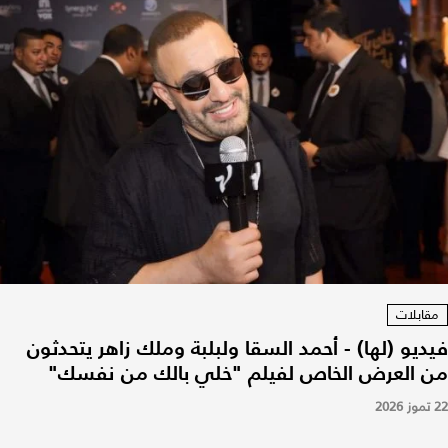
مقابلات
فيديو (لها) - أحمد السقا ولبلبة وملك زاهر يتحدثون
من العرض الخاص لفيلم "خلي بالك من نفسك"
22 تموز 2026