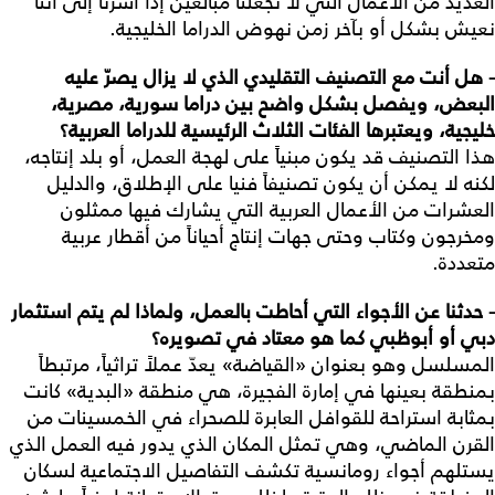
العديد من الأعمال التي لا تجعلنا مبالغين إذا أشرنا إلى أننا
نعيش بشكل أو بآخر زمن نهوض الدراما الخليجية.
- هل
أنت
مع
التصنيف
التقليدي
الذي
لا
يزال
يصرّ
عليه
البعض،
ويفصل
بشكل
واضح
بين
دراما
سورية،
مصرية،
خليجية،
ويعتبرها
الفئات
الثلاث
الرئيسية
للدراما
العربية؟
هذا التصنيف قد يكون مبنياً على لهجة العمل، أو بلد إنتاجه،
لكنه لا يمكن أن يكون تصنيفاً فنيا على الإطلاق، والدليل
العشرات من الأعمال العربية التي يشارك فيها ممثلون
ومخرجون وكتاب وحتى جهات إنتاج أحياناً من أقطار عربية
متعددة.
- حدثنا
عن
الأجواء
التي
أحاطت
بالعمل،
ولماذا
لم
يتم
استثمار
دبي
أو
أبوظبي
كما
هو
معتاد
في
تصويره؟
المسلسل وهو بعنوان «القياضة» يعدّ عملاً تراثياً، مرتبطاً
بمنطقة بعينها في إمارة الفجيرة، هي منطقة «البدية» كانت
بمثابة استراحة للقوافل العابرة للصحراء في الخمسينات من
القرن الماضي، وهي تمثل المكان الذي يدور فيه العمل الذي
يستلهم أجواء رومانسية تكشف التفاصيل الاجتماعية لسكان