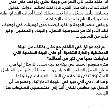
لا اعتقد ذلك، لأن الأمر من وجهة نظري يتوقف على مدى
امتلاكك لأدوات هذا الفن، فإذا كنت تمتلك أدوات التمثيل
ببساطة فأنت ممثل، وإذا كنت تمتلك أيضاً أدوات الإخراج، فإنه
بمقدورك القيام بالمهمات الإخراجية.
ويبقى عنصر الجودة والتفرد ليحدده مدى توفيقك في توظيف
تلك الأدوات مع خصوصية العمل، والبيئة، والممثلين، وغير
ذلك من المعطيات.
- لم
تجد
عوائق
في
التأقلم
مع
مكان
يختلف
عن
البيئة
الدمشقية
والحارة
الشامية،
أو
حتى
البيئة
الساحلية
التي
تعايشت
معها
في
كثير
من
أعمالك؟
فكرة تقوقع المخرج في بيئة درامية محددة لا مكان لها في
سياق العمل الدرامي الاحترافي، لا سيما أن كثيراً من العوامل
المشتركة تبقى قائمة في البيئات العربية على تنوعّها.
وهنا لا أدعي أني خبير في اللهجة الإماراتية، وخصوصاً أن
العمل غير معاصر، لكنني ألجأ إلى متخصصين لاستيعاب هذا
الجانب.