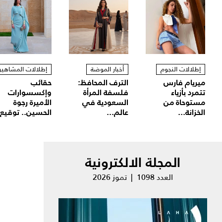
إطلالات النجوم
أخبار الموضة
إطلالات المشاهير
ميريام فارس
الترف المحافظ:
حقائب
تتمرد بأزياء
فلسفة المرأة
وإكسسوارات
مستوحاة من
السعودية في
الأميرة رجوة
الخزانة...
عالم...
الحسين.. توقيع.
المجلة الالكترونية
العدد 1098 | تموز 2026