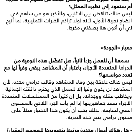
أم
ستعود
إلى
نظيره
الممثل؟
ليس هناك تناقض بين الاثنين، والأخير هو من ساهم في
انضاج تجربة الأول، لأنه لولا تراكم الخبرات التمثيلية، لما أتيح
لي أن أكون هنا بصفتي مخرجا.
معيار
«
الجودة
»
- سمعنا
أن
للعمل
جزءاً
ثانياً،
هل
تفضّل
هذه
النوعية
من
الدراما
المتعددة
الأجزاء،
باعتبار
أن
المشاهد
يبقى
وفياً
لها
مع
تعدد
مواسمها؟
ليس هناك علاقة بين وفاء المشاهد وقالب درامي محدد، لأن
المشاهد لن يكون وفياً إلا للعمل الذي يحترم ذائقته الجمالية
ويخاطب عقله ووجدانه. بل إن كثيراً من المسلسلات المتعددة
الأجزاء تفقد جماهيريتها إذا لم يأت الجزء اللاحق بالمستوى
الفني لسابقه، لذلك يجب أن يكون هذا الاختيار متكئاً على
محتوى درامي يتيح هذه التجربة.
- هل
هناك
أعمال
محددة
مرتبط
بتصويرها
للموسم
المقبل؟