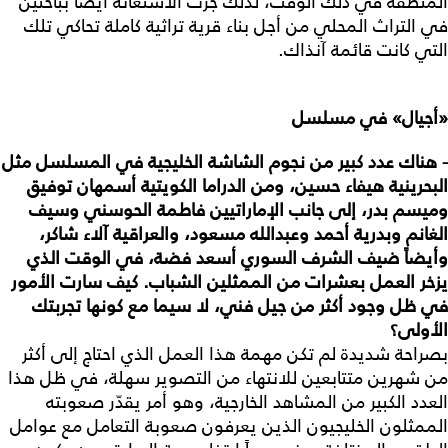
المنطقة في ذلك الوقت، لذلك جرت الاستعانة ايضاً بباحثين
في التراث المحلي من أجل بناء قرية تراثية كاملة تحاكي تلك
التي كانت قائمة آنذاك.
«
أجيال
»
في
مسلسل
- هناك
عدد
كبير
من
نجوم
الشاشة
الخليجية
في
المسلسل
مثل
البحرينية
هيفاء
حسين،
ومن
الدراما
الكويتية
أسمهان
توفيق
وميسم
بدر،
إلى
جانب
الإماراتيين
فاطمة
الحوسني
وسيف
الغانم
وبدرية
أحمد
وعبدالله
مسعود،
والعراقية
آلاء
شاكر،
وأيضاً
ضيف
الشرف
السوري
أسعد
فضة،
في
الوقت
الذي
يزخر
العمل
بعشرات
من
الممثلين
الشباب
.
كيف
سارت
الأمور
في
ظل
وجود
أكثر
من
جيل
فني،
لا
سيما
مع
كونها
تجربتك
الأولى؟
بصراحة شديدة لم تكن مهمة هذا العمل الذي احتاج إلى أكثر
من شهرين متتابعين للانتهاء من التصوير سهلة، في ظل هذا
العدد الكبير من المشاهد الخارجية، وهو أمر يقدّر صعوبته
الممثلون الخليجيون الذين يعرفون صعوبة التعامل مع عوامل