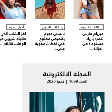
إطلالات النجوم
إطلالات النجوم
أخبار النجوم
ميريام فارس
نانسي عجرم
لغز الشاب الذي
تتمرد بأزياء
بقميص مفتوح
طلبته شيرين عب
مستوحاة من
في لقطات عفوية
الوهاب قائلة:...
الخزانة...
على...
المجلة الالكترونية
العدد 1098 | تموز 2026