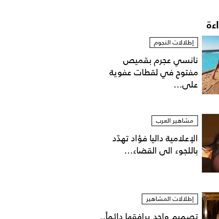
اءة
إطلالات النجوم
نانسي عجرم بقميص
مفتوح في لقطات عفوية
على...
مشاهير العرب
الإعلامية داليا فؤاد تهدّد
باللجوء الى القضاء...
إطلالات المشاهير
تصميم واحد يرافقها دائماً..