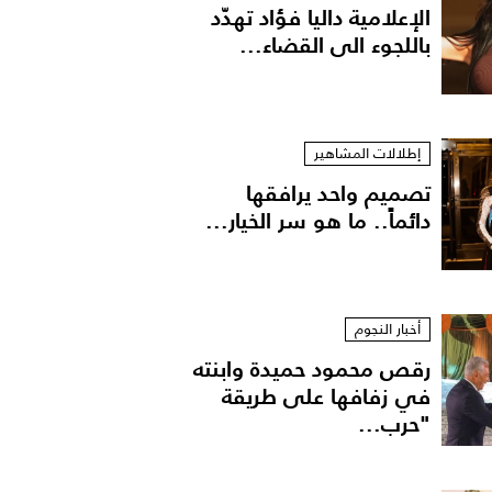
الإعلامية داليا فؤاد تهدّد
باللجوء الى القضاء...
إطلالات المشاهير
تصميم واحد يرافقها
دائماً.. ما هو سر الخيار...
Carolina Herrera
أخبار النجوم
رقص محمود حميدة وابنته
في زفافها على طريقة
"حرب...