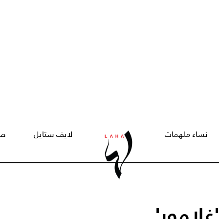
نساء ملهمات
لايف ستايل
صح
غلامور'