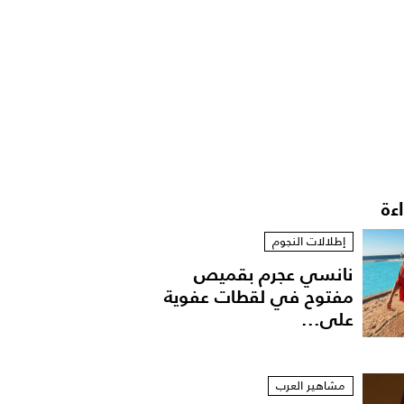
اءة
إطلالات النجوم
نانسي عجرم بقميص
مفتوح في لقطات عفوية
على...
مشاهير العرب