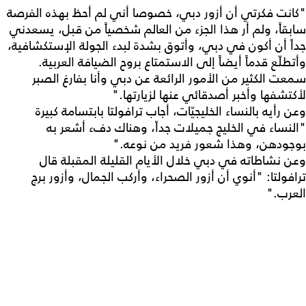
"كانت فكرتي أن أزور دبي، خصوصا أني لم أحظ بهذه الفرصة
سابقاً، ولم أر هذا الجزء من العالم شخصياً من قبل، يسعدني
جداً أن أكون في دبي، وأتوق بشدة لبدء الجولة الإستكشافية،
وأتطلّع قدماً أيضاً إلى الاستمتاع بروح الضيافة العربية.
سمعت الكثير من الأمور الرائعة عن دبي وأنا بفارغ الصبر
لأكتشفها وأخبر أصدقائي عنها لزيارتها."
وعن رأيه بالنساء الخليجيّات، أجاب ترافولتا بابتسامة كبيرة
"النساء في الخليج جميلات جداً، وهناك دفء أشعر به
بوجودهن، وهذا شعور فريد من نوعه."
وعن نشاطاته في دبي خلال الأيام القليلة المقبلة قال
ترافولتا: "أنوي أن أزور الصحراء، وأركب الجمال، وأزور برج
العرب."