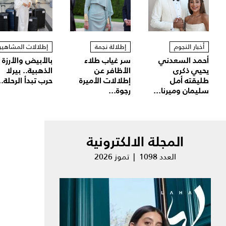
أخبار النجوم
إطلالة نجمة
إطلالات المشاهير
أحمد السعدني
سر غياب طلاء
بالأبيض والأرزة
يحيي ذكرى
الأظافر عن
الذهبية.. بيرلا
طليقته أمل
إطلالات الأميرة
حرب تبدأ الرحلة..
سليمان وميرنا...
رجوة...
المجلة الالكترونية
العدد 1098 | تموز 2026