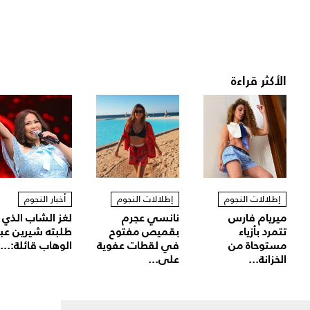
الأكثر قراءة
إطلالات النجوم
إطلالات النجوم
أخبار النجوم
ميريام فارس
نانسي عجرم
لغز الشاب الذي
تتمرد بأزياء
بقميص مفتوح
طلبته شيرين عب
مستوحاة من
في لقطات عفوية
الوهاب قائلة:...
الخزانة...
على...