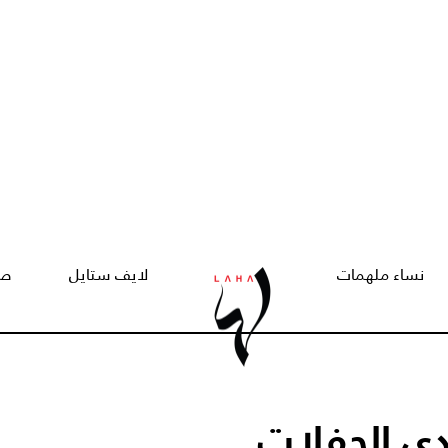
نساء ملهمات
لايف ستايل
صح
دى الحفلات