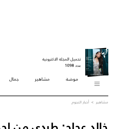
تحميل المجلة الاكترونية
عدد 1098
موضة
مشاهير
جمال
مشاهير
>
أخبار النجوم
خالد عجاج: طردي من إح