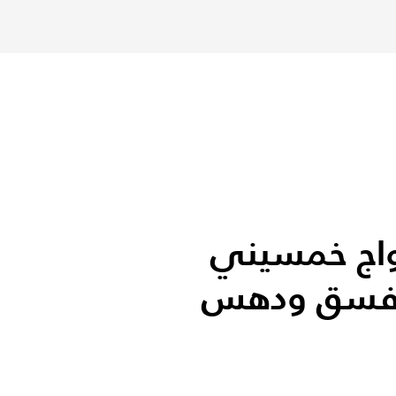
زواج خمسيني
ا فسق ودهس