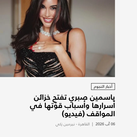
أخبار النجوم
ياسمين صبري تفتح خزائن
أسرارها وأسباب قوّتها في
المواقف (فيديو)
06 آب 2026
|
القاهرة - نيرمين زكي