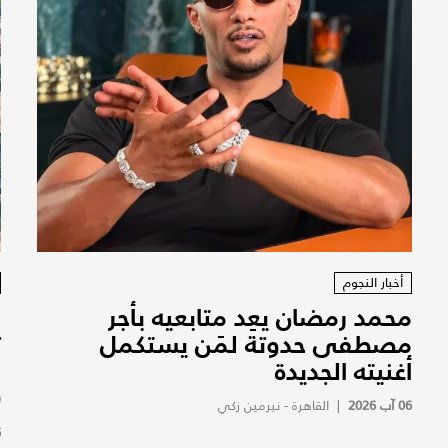
أخبار النجوم
محمد رمضان يعِد متابعيه بأجر
ا
مصطفى حدوتة لمَن يستكمل
ت
أغنيته الجديدة
و
(
06 آب 2026
|
القاهرة - نيرمين زكي
6