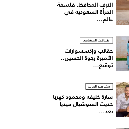
الترف المحافظ: فلسفة
المرأة السعودية في
عالم...
إطلالات المشاهير
حقائب وإكسسوارات
الأميرة رجوة الحسين..
توقيع...
مشاهير العرب
سارة خليفة ومحمود كهربا
حديث السوشيال ميديا
بعد...