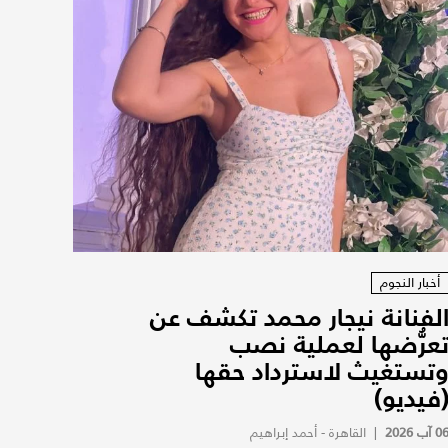
أخبار النجوم
لفنانة نيجار محمد تكشف عن
عرُّضها لعملية نصب
تستغيث لاسترداد حقها
فيديو)
0 آب 2026
|
القاهرة - أحمد إبراهيم