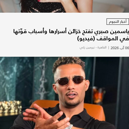
أخبار النجوم
ياسمين صبري تفتح خزائن أسرارها وأسباب قوّتها
في المواقف (فيديو)
06 آب 2026
|
القاهرة - نيرمين زكي