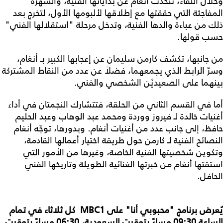
وخلال اللقاء، تتحدث أنغام عن بداياتها الفنية، والشهرة
المفاجئة التي حققتها مع إطلاقها لألبومها الأول، لتخرج بعد
ذلك من عباءة والدها الفنية، وتدخل مرحلة "استقلالها الفني"
حسب قولها.
من جانبها، تكشف كارمن سليمان عن إعجابها الكبير بـ أنغام،
وسرّ الرابط الذي يجمعهما، فضلاً عن عدد من النقاط المشتركة
بينهما على الصعيديْن الشخصي والفني.
أما في القسم الثاني من الحلقة، فتتشارك النجمتان في أداء
أغنيات خالدة لـ فيروز ووردة ومحمد عبد الوهاب وعبد الحليم
حافظ، إلى جانب عدد من أغنيات أنغام. وبدورها، توجّه أنغام
النصائح الفنية لـ كارمن حول طريقة اختيار أعمالها القادمة،
وتكوين شخصيتها الفنية الخاصة، وغيرها من الأمور التي
استقتها أنغام من خبرتها الغنائية الطويلة وتاريخها الفني
الحافل.
يُعرض برنامج "محبوبي أنا" على MBC1 كل ثلاثاء في تمام
الساعة 09:30
مساءً بتوقيت السعودية، 06:30 مساءً بتوقيت