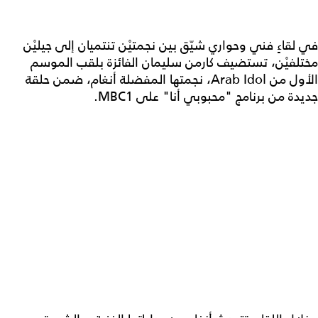
في لقاءٍ فني وحواري شيّق بين نجمتيْن تنتميان إلى جيليْن
مختلفيْن، تستضيف كارمن سليمان الفائزة بلقب الموسم
الأول من Arab Idol، نجمتها المفضلة أنغام، ضمن حلقة
جديدة من برنامج "محبوبي أنا" على MBC1.