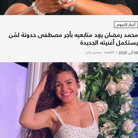
أخبار النجوم
محمد رمضان يعِد متابعيه بأجر مصطفى حدوتة لمَن
يستكمل أغنيته الجديدة
06 آب 2026
|
القاهرة - نيرمين زكي