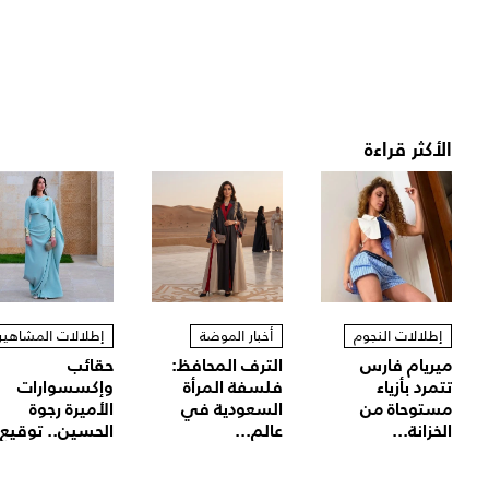
الأكثر قراءة
إطلالات النجوم
أخبار الموضة
إطلالات المشاهير
ميريام فارس
الترف المحافظ:
حقائب
تتمرد بأزياء
فلسفة المرأة
وإكسسوارات
مستوحاة من
السعودية في
الأميرة رجوة
الخزانة...
عالم...
الحسين.. توقيع.