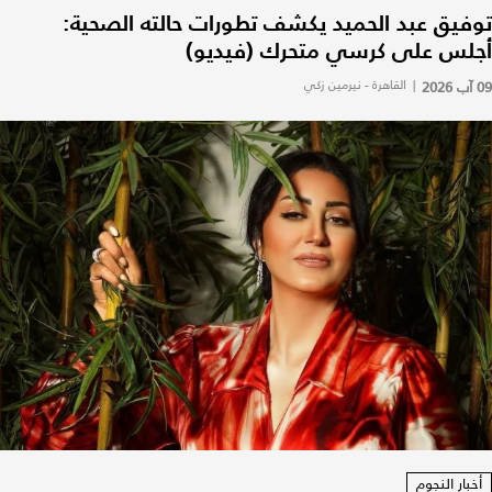
توفيق عبد الحميد يكشف تطورات حالته الصحية:
أجلس على كرسي متحرك (فيديو)
09 آب 2026
|
القاهرة - نيرمين زكي
أخبار النجوم