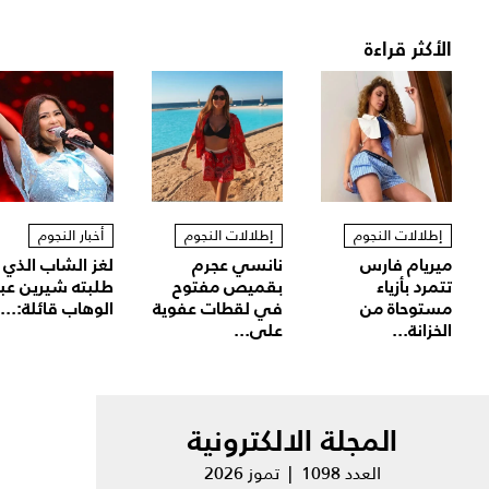
الأكثر قراءة
إطلالات النجوم
إطلالات النجوم
أخبار النجوم
ميريام فارس
نانسي عجرم
لغز الشاب الذي
تتمرد بأزياء
بقميص مفتوح
طلبته شيرين عب
مستوحاة من
في لقطات عفوية
الوهاب قائلة:...
الخزانة...
على...
المجلة الالكترونية
العدد 1098 | تموز 2026