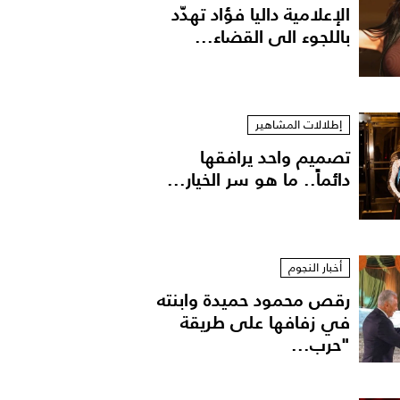
الإعلامية داليا فؤاد تهدّد
باللجوء الى القضاء...
إطلالات المشاهير
تصميم واحد يرافقها
دائماً.. ما هو سر الخيار...
أخبار النجوم
رقص محمود حميدة وابنته
في زفافها على طريقة
"حرب...