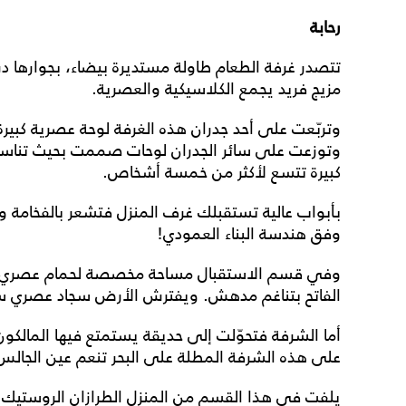
رحابة
تتصدر غرفة الطعام طاولة مستديرة بيضاء، بجوارها
مزيج فريد يجمع الكلاسيكية والعصرية.
وتربّعت على أحد جدران هذه الغرفة لوحة عصرية كبيرة
وتوزعت على سائر الجدران لوحات صممت بحيث تناسب أ
كبيرة تتسع لأكثر من خمسة أشخاص.
بأبواب عالية تستقبلك غرف المنزل فتشعر بالفخامة وال
وفق هندسة البناء العمودي!
وفي قسم الاستقبال مساحة مخصصة لحمام عصري بلو
الفاتح بتناغم مدهش. ويفترش الأرض سجاد عصري سمي
أما الشرفة فتحوّلت إلى حديقة يستمتع فيها المالكون
على هذه الشرفة المطلة على البحر تنعم عين الجالس ب
يلفت في هذا القسم من المنزل الطرازان الروستيك وال