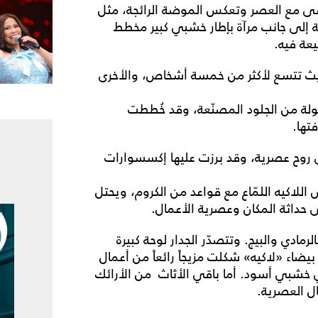
اشى مع العصر وتعكس الموضة الرائجة، مثل
ة إلى جانب مرآة بإطار خشبي كبير مخطط
عة فيه.
بحيث تتسع لأكثر من خمسة أشخاص، والأخرى
ولة من الجلود المصنّعة، وقد خُططت
تها.
ى روح عصرية، وقد برزت عليها إكسسوارات
اكيه اللمّاع مع قواعد من الكروم، ويحتل
حداثة المكان وعصرية الأعمال.
رمادي والبيج. وتتصدّر الجدار لوحة كبيرة
بيضاء «لاكيه» شكلت مزيجاً رائعاً من أعمال
خشبي أسود. أما باقي الأثاث من الأرائك
ل العصرية.