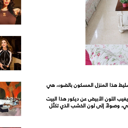
ليط
هذا
المنزل
المسكون
بالضوء،
هي
غيب
اللون
الأبيض
عن
ديكور
هذا
البيت
كي،
وصولاً
إلى
لون
الخشب
الذي
تكلّل