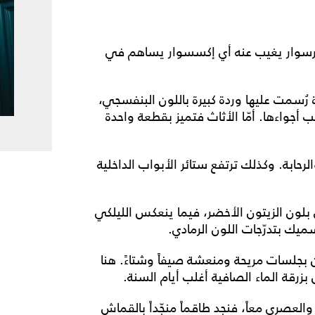
 درسوار يغيب عنه أي إكسسوار يساهم في
 رُسمت عليها وردة كبيرة باللون البنفسجي،
جواءها. أمّا الأثاث فتميز بقطعة واحدة
رحابة. وكذلك ترتفع ستائر الأبواب الداخلية
ن الزيتون الأخضر، فيما ينعكس الليلكي
ك بتدرّجات اللون الرمادي.
 بجلسات مريحة ومنعشة صيفاً وشتاءً. هنا
زرقة الماء الصافية أغلب أيام السنة.
عصري معاً، فنجد طاقماً منجّداً بالقماش