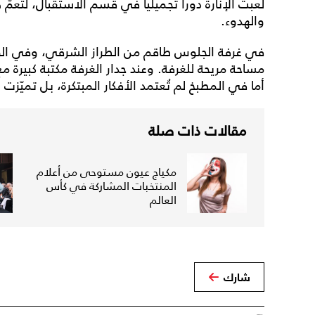
لعبت الإنارة دوراً تجميلياً في قسم الاستقبال، لتعمّ 
والهدوء.
في
غرفة
الجلوس
طاقم
من
الطراز
الشرقي،
وفي
ال
مساحة
مريحة
للغرفة
.
وعند
جدار
الغرفة
مكتبة
كبيرة
مع
أما
في
المطبخ
لم
تُعتمد
الأفكار
المبتكرة،
بل
تميّزت
أ
مقالات ذات صلة
مكياج عيون مستوحى من أعلام
المنتخبات المشاركة في كأس
العالم
شارك