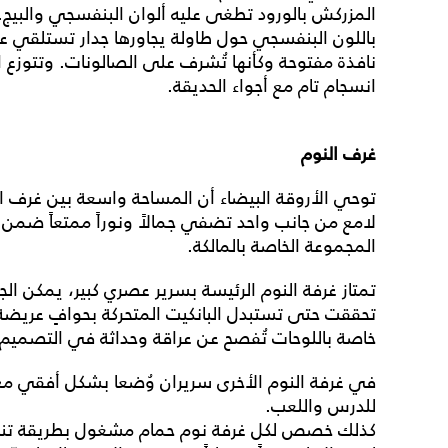
المزركش بالورود تطغى عليه ألوان البنفسجي والبيج.
باللون البنفسجي حول طاولة يجاورها جدار تستلقي عل
نافذة مفتوحة وكأنها تُشرف على الصالونات. وتتوزع 
انسجام تام مع أجواء الحديقة.
غرف
النوم
توحي الأروقة البيضاء أن المساحة واسعة بين غرف ا
لامع من جانب واحد تضفي جمالاً ونوراً ممتعاً ضمن 
المجموعة الخاصة بالمالكة.
تمتاز غرفة النوم الرئيسة بسرير عصري كبير، يمكن الج
تحققت حتى تستبدل البانكيت المتحركة بحوافٍ عريضة ل
خاصة باللوحات تُفصح عن عراقة وحداثة في التصميم و
في غرفة النوم الأخرى سريران وُضعا بشكل أفقي مع ب
للدرس واللعب.
كذلك خصص لكل غرفة نوم حمام مشغول بطريقة تنمّ ع