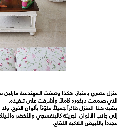
منزل
عصري
بامتياز
.
هكذا
وصفت
المهندسة
مارلين
س
التي
صممت
ديكوره
كاملاً
وأشرفت
على
تنفيذه
.
يشبه
هذا
المنزل
طائراً
جميلاً
ملوّناً
بألوان
الفرح
.
ولا
ي
إلى
جانب
الألوان
الجريئة
كالبنفسجي
والأخضر
والليل
مجدداً
بالأبيض
اللاكيه
اللمّاع
.