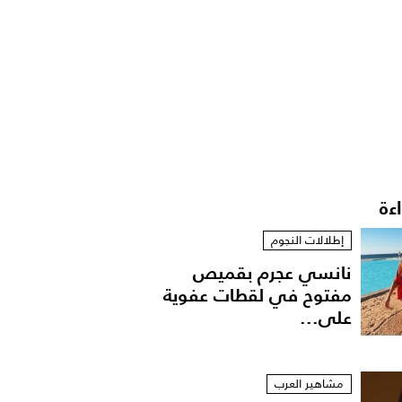
اءة
إطلالات النجوم
نانسي عجرم بقميص
مفتوح في لقطات عفوية
على...
مشاهير العرب