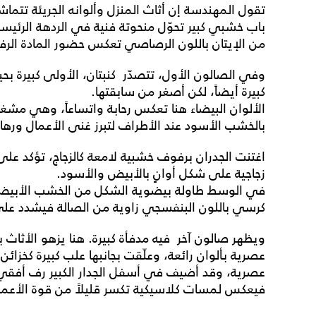
تقول المهندسة إن أثاث المنزل وألوانه الجريئة تتم
باب خشبي كبير تحوّل منحوتة فنية في الردهة الرئيس
من الإيتان باللون الرصاصي تعكس حضور المادة الرفي
وفي الصالون الأول، تتصدّر كنبتان، الأولى كبيرة 
كبيرة أيضاً، لكن أصغر من سابقتها.
الألوان البيضاء هنا تعكس رحابة واتساعاً، وهي مشغ
بالخشب الأسود عند الأطراف لتبرز غنى الأعمال ورهاف
اغتنت الجدران برفوف خشبية لامعة كالزجاج، تؤكد عل
زجاجية على شكل أوانٍ بالأبيض والأسود.
في الوسط طاولة بيضوية الشكل من الخشب الأبيض الل
كرسي باللون البنفسجي زاوية من الصالة فيشدد على 
ويظهر صالون آخر فيه مدفأة كبيرة. هنا يزهو الأثاث بال
عصرية بألوان رائعة، وعلّقت بجانبها علب كبيرة كخزائن 
عصرية، وقد أضيف في أسفل الجدار الكبير رف أفقي 
فيعكس لمسات كلاسيكية تكسر قليلاً من قوة الأعما