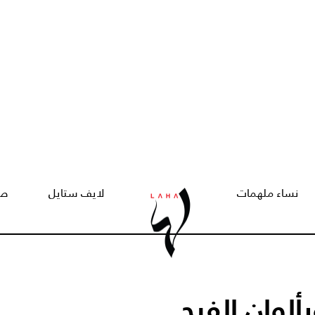
نساء ملهمات
لايف ستايل
صح
لوان الفرح