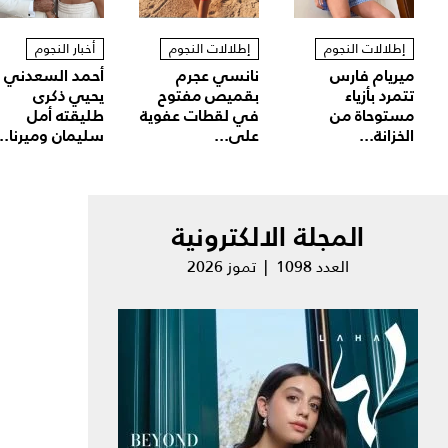
إطلالات النجوم
إطلالات النجوم
أخبار النجوم
ميريام فارس
نانسي عجرم
أحمد السعدني
تتمرد بأزياء
بقميص مفتوح
يحيي ذكرى
مستوحاة من
في لقطات عفوية
طليقته أمل
الخزانة...
على...
سليمان وميرنا...
المجلة الالكترونية
العدد 1098 | تموز 2026