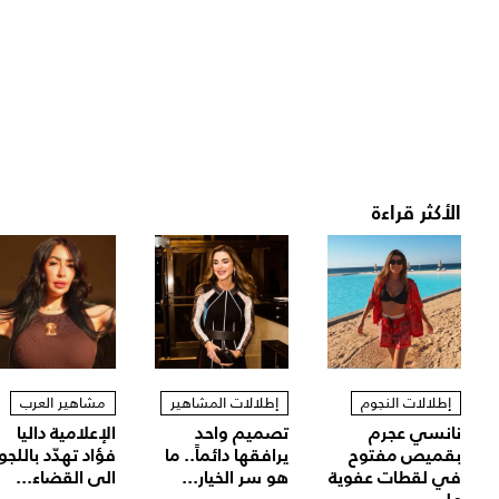
الأكثر قراءة
إطلالات النجوم
إطلالات المشاهير
مشاهير العرب
نانسي عجرم
تصميم واحد
الإعلامية داليا
بقميص مفتوح
يرافقها دائماً.. ما
فؤاد تهدّد باللجو
في لقطات عفوية
هو سر الخيار...
الى القضاء...
على...