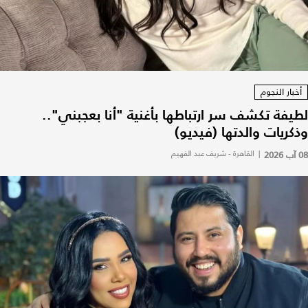
أخبار النجوم
لطيفة تكشف سر ارتباطها بأغنية "أنا بعجبني"..
وذكريات والدتها (فيديو)
08 آب 2026
|
القاهرة - شريف عبد الفهيم