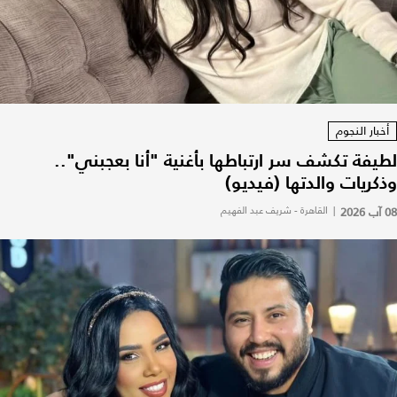
أخبار النجوم
لطيفة تكشف سر ارتباطها بأغنية "أنا بعجبني"..
وذكريات والدتها (فيديو)
08 آب 2026
|
القاهرة - شريف عبد الفهيم