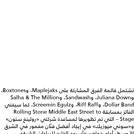
تشتمل قائمة الفرق المشاركة على Maplejaks، وBoxtones،
وJuliana Down، وSandwash، وSalha & The Million
Dollar Band، وRiff Raff، وScreemin Egulz، كما سيغني
الفائز بمسابقة Rolling Stone Middle East Street to
Stage – التي تم تطويرها لمساعدة شركتي «رولينغ ستون»
و«سوني ميوزيك» في إيجاد أفضل فنّان مغمور في الشرق
الأوسط- أمام جماهير «أسبوع الخليج للدراجات النارية».