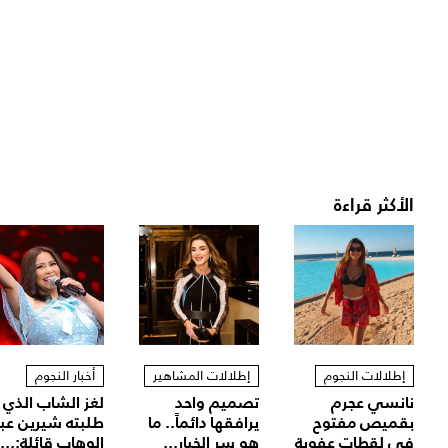
الأكثر قراءة
إطلالات النجوم
إطلالات المشاهير
أخبار النجوم
نانسي عجرم
تصميم واحد
لغز الشاب الذي
بقميص مفتوح
يرافقها دائماً.. ما
طلبته شيرين عب
في لقطات عفوية
هو سر الخيار...
الوهاب قائلة:...