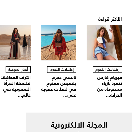
الأكثر قراءة
إطلالات النجوم
إطلالات النجوم
أخبار الموضة
ميريام فارس
نانسي عجرم
الترف المحافظ:
تتمرد بأزياء
بقميص مفتوح
فلسفة المرأة
مستوحاة من
في لقطات عفوية
السعودية في
الخزانة...
على...
عالم...
المجلة الالكترونية