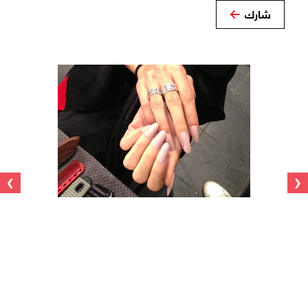
شارك
›
‹