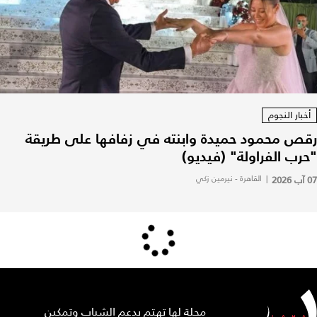
أخبار النجوم
رقص محمود حميدة وابنته في زفافها على طريقة
"حرب الفراولة" (فيديو)
07 آب 2026
|
القاهرة - نيرمين زكي
مجلة لها تهتم بدعم الشباب وتمكين