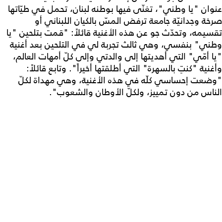
عنوان "يا وطني"، تغنّى فيها بوطنه لبنان، تحمل في طيّاتها
صرخة وجدانيّة جامعة ترفض المسّ بالكيان اللبناني أو
تقسيمه، وتحدّث جو عن هذه الأغنية قائلاً: "قمت بتلحين "يا
وطني" بنفسي، وهي ثالث تجربة لي في التلحين بعد أغنية
"يا أمّي" التي أهديتها إلى والدتي وإلى كلّ أمهات العالم،
وأغنية "كنتِ بالسهرة" التي أطلقتها أخيراً". وتابع قائلاً:
"وضعت إحساسي كلّه في هذه الأغنية، وهي مهداة لكلّ
الناس من دون تمييز، ولكلّ الأوطان والشعوب".