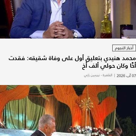
أخبار النجوم
محمد هنيدي بتعليق أول على وفاة شقيقه: فقدت
أخًا وكان حولي ألف أخ
07 آب 2026
|
القاهرة - نيرمين زكي