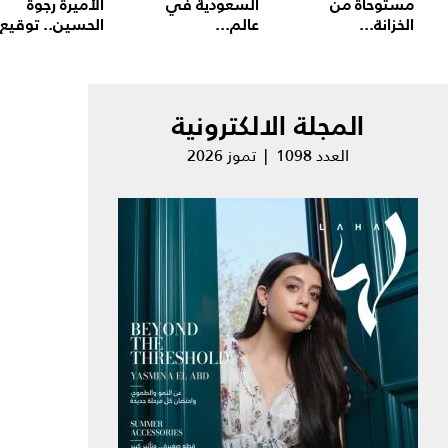
مستوحاة من
السعودية في
الأميرة رجوة
الخزانة...
عالم...
الحسين.. توقيع.
المجلة الالكترونية
العدد 1098 | تموز 2026