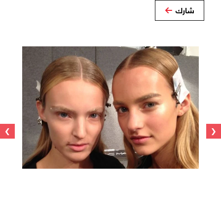
شارك
›
‹