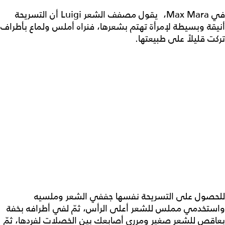
في Max Mara، يقول مصفف الشعر Luigi أن التسريحة
أنيقة وبسيطة لإمرأة تهتم بشعرها، فنراه أملس ولماع بأطراف
تركت قليلاً على طبيعتها.
للحصول على التسريحة نفسها جففي الشعر وملسيه
واستخدمي مملس للشعر أعلى الرأس، ثمّ لفي أطرافه بخفة
بعاقص للشعر صغير ومرري أصابعك بين الخصلات لفردها، ثمّ