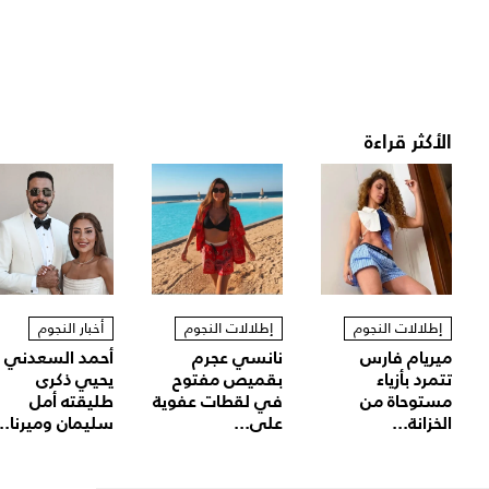
الأكثر قراءة
إطلالات النجوم
إطلالات النجوم
أخبار النجوم
ميريام فارس
نانسي عجرم
أحمد السعدني
تتمرد بأزياء
بقميص مفتوح
يحيي ذكرى
مستوحاة من
في لقطات عفوية
طليقته أمل
الخزانة...
على...
سليمان وميرنا...