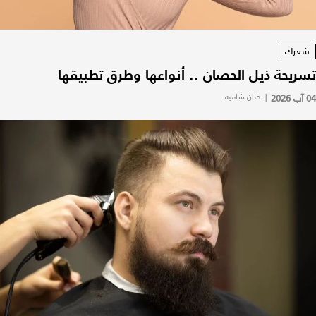
شعرك
تسريحة ذيل الحصان .. أنواعها وطرق تطبيقها
04 آب 2026
|
حنان شاميه