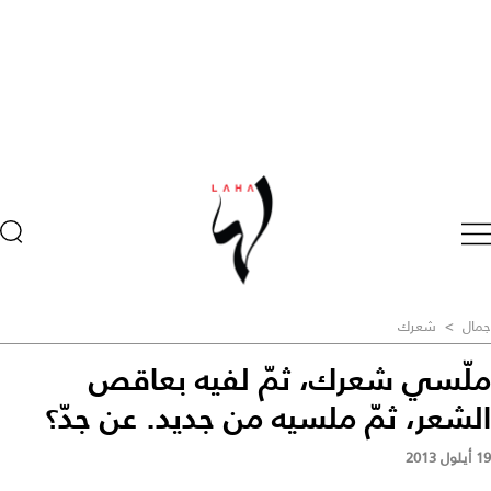
جمال
>
شعرك
ملّسي شعرك، ثمّ لفيه بعاقص
الشعر، ثمّ ملسيه من جديد. عن جدّ؟
19 أيلول 2013