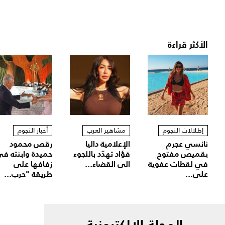
الأكثر قراءة
إطلالات النجوم
مشاهير العرب
أخبار النجوم
نانسي عجرم
الإعلامية داليا
رقص محمود
بقميص مفتوح
فؤاد تهدّد باللجوء
حميدة وابنته ف
في لقطات عفوية
الى القضاء...
زفافها على
على...
طريقة "حرب...
المجلة الالكترونية