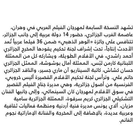
تشهد النسخة السابعة لمهرجان الفيلم العربي في وهران،
عاصمة الغرب الجزائري، حضور 14 دولة عربية إلى جانب الجزائر،
تتنافس على جائزة «الوهر الذهبي» ضمن 36 فيلما عربياً تُعد
الأحدث إنتاجاً، تحت إشراف لجنة تحكيم يقودها المخرج الجزائري
أحمد راشدي، في الأفلام الطويلة، ويشاركه كل من الممثلة
اللبنانية كارمن لبّس، الممثلة أمال بوشوشة، الممثل الجزائري
حسان كشاش، كاتبة السيناريو آن ماري جسير، والناقد الجزائري
حاتم علي. وترأس لجنة تحكيم الأفلام القصيرة أليس خروبي،
الفرنسية من أصول جزائرية، وهي مديرة جناح الفيلم القصير
في سوق الأفلام لمهرجان كان السينمائي، وإلى جانبها الفنان
التشكيلي الجزائري كريم سرقوة، الممثلة الجزائرية سامية
مزيان، ألاي يونس مديرة فنية أردنية ومنظمة فعاليات ثقافية
وعربية عديدة، بالإضافة إلى المخرجة والفنانة الإماراتية نجوم
الغانم.