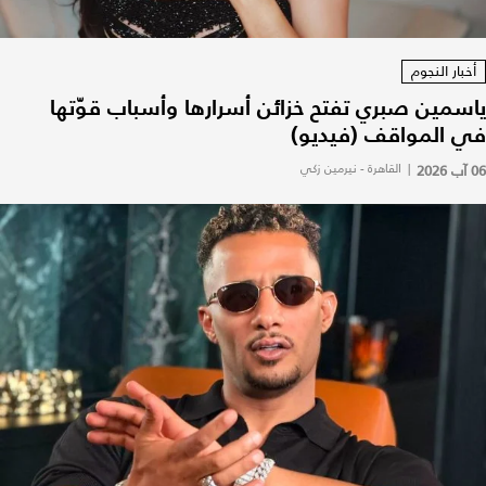
أخبار النجوم
ياسمين صبري تفتح خزائن أسرارها وأسباب قوّتها
في المواقف (فيديو)
06 آب 2026
|
القاهرة - نيرمين زكي