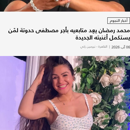
أخبار النجوم
محمد رمضان يعِد متابعيه بأجر مصطفى حدوتة لمَن
يستكمل أغنيته الجديدة
06 آب 2026
|
القاهرة - نيرمين زكي