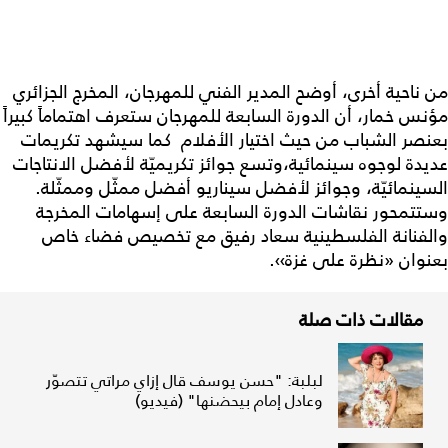
من ناحية أخرى، أوضح المدير الفني للمهرجان، المخرج الجزائري
مؤنس خمار، أن الدورة السابعة للمهرجان ستعرف اهتماماً كبيراً
بعنصر الشباب من حيث اختيار الأفلام كما سيشهد تكريمات
عديدة لوجوه سينمائية،وتسع جوائز تكريميّة لأفضل الانتاجات
السينمائيّة، وجوائز لأفضل سيناريو أفضل ممثّل وممثّلة.
وستتمحور نقاشات الدورة السابعة على إسهامات المخرجة
والفنانة الفلسطينية سعاد رفيق مع تخصيص فضاء خاص
بعنوان «نظرة على غزة››.
مقالات ذات صلة
لبلبة: "حسن يوسف قال إزاي مراتي تتصوّر
وعادل إمام بيحضنها" (فيديو)