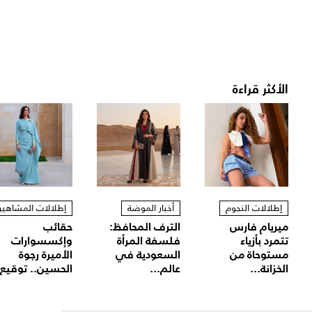
الأكثر قراءة
إطلالات النجوم
أخبار الموضة
إطلالات المشاهير
ميريام فارس
الترف المحافظ:
حقائب
تتمرد بأزياء
فلسفة المرأة
وإكسسوارات
مستوحاة من
السعودية في
الأميرة رجوة
الخزانة...
عالم...
الحسين.. توقيع.