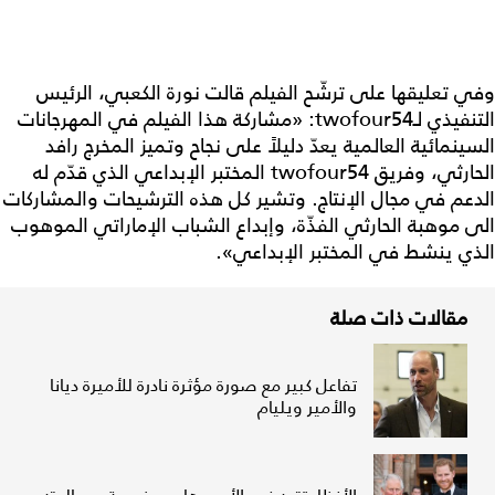
وفي تعليقها على ترشّح الفيلم قالت نورة الكعبي، الرئيس
التنفيذي لـtwofour54: «مشاركة هذا الفيلم في المهرجانات
السينمائية العالمية يعدّ دليلاً على نجاح وتميز المخرج رافد
الحارثي، وفريق twofour54 المختبر الإبداعي الذي قدّم له
الدعم في مجال الإنتاج. وتشير كل هذه الترشيحات والمشاركات
الى موهبة الحارثي الفذّة، وإبداع الشباب الإماراتي الموهوب
الذي ينشط في المختبر الإبداعي».
مقالات ذات صلة
تفاعل كبير مع صورة مؤثرة نادرة للأميرة ديانا
والأمير ويليام