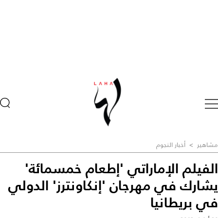
مشاهير
>
أخبار النجوم
الفيلم الإماراتي 'إطعام خمسمائة'
يشارك في مهرجان 'إنكاونترز' الدولي
في بريطانيا