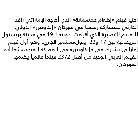
اختير فيلم «إطعام خمسمائة» الذي أخرجه الإماراتي رافد
الحارثي للمشاركة رسمياً في مهرجان «إنكاونترز» الدولي
للأفلام القصيرة الذي أقيمت دورته الـ19 في مدينة بريستول
البريطانية بين 17 و22 أيلول/سبتمبر الجاري. وهو أول فيلم
إماراتي يشارك في «إنكاونترز» في المملكة المتحدة، كما أنّه
الفيلم العربي الوحيد من أصل 2372 فيلماً عالمياً يضمّها
المهرجان.