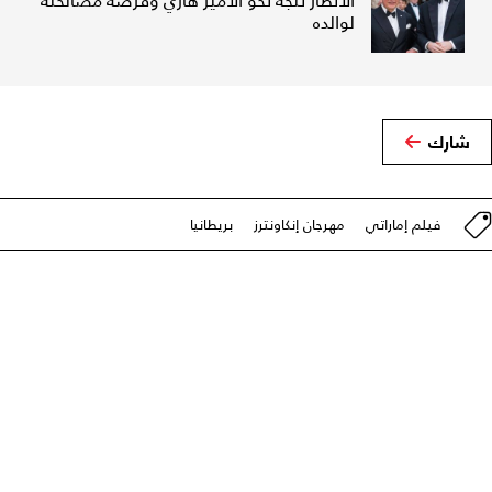
الأنظار تتجه نحو الأمير هاري وفرصة مصالحته
لوالده
شارك
فيلم إماراتي
مهرجان إنكاونترز
بريطانيا