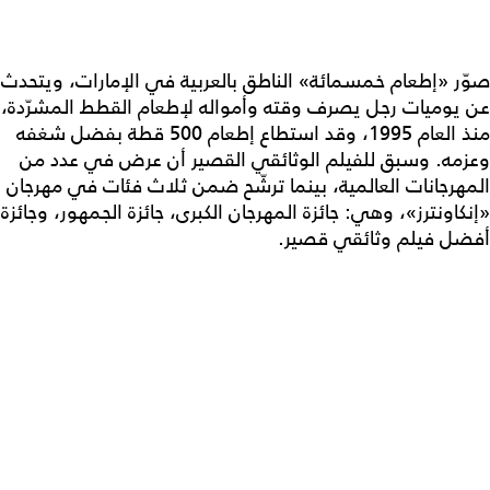
صوّر «إطعام خمسمائة» الناطق بالعربية في الإمارات، ويتحدث
عن يوميات رجل يصرف وقته وأمواله لإطعام القطط المشرّدة،
منذ العام 1995، وقد استطاع إطعام 500 قطة بفضل شغفه
وعزمه. وسبق للفيلم الوثائقي القصير أن عرض في عدد من
المهرجانات العالمية، بينما ترشّح ضمن ثلاث فئات في مهرجان
«إنكاونترز»، وهي: جائزة المهرجان الكبرى، جائزة الجمهور، وجائزة
أفضل فيلم وثائقي قصير.