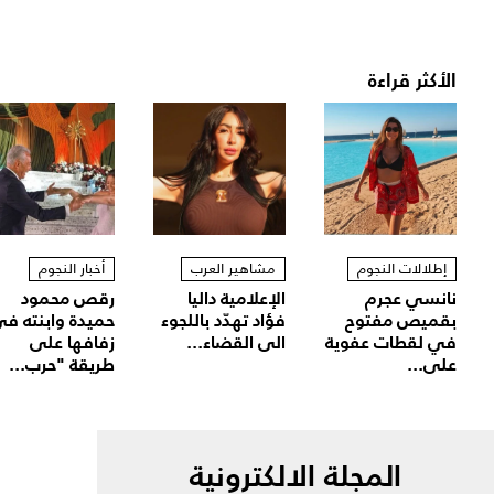
الأكثر قراءة
إطلالات النجوم
مشاهير العرب
أخبار النجوم
نانسي عجرم
الإعلامية داليا
رقص محمود
بقميص مفتوح
فؤاد تهدّد باللجوء
حميدة وابنته ف
في لقطات عفوية
الى القضاء...
زفافها على
على...
طريقة "حرب...
المجلة الالكترونية