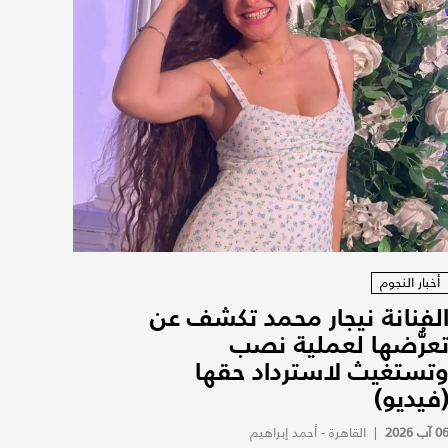
أخبار النجوم
لفنانة نيجار محمد تكشف عن
عرُّضها لعملية نصب
تستغيث لاسترداد حقها
فيديو)
0 آب 2026
|
القاهرة - أحمد إبراهيم