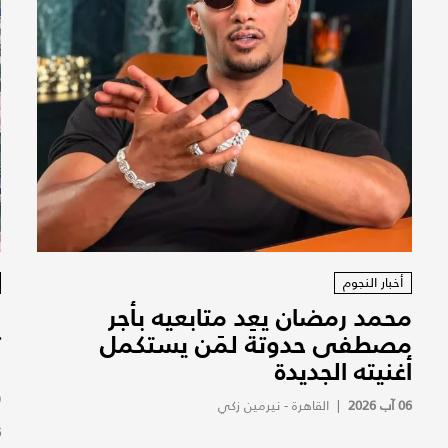
أخبار النجوم
محمد رمضان يعِد متابعيه بأجر
ا
مصطفى حدوتة لمَن يستكمل
ت
أغنيته الجديدة
و
(
06 آب 2026
|
القاهرة - نيرمين زكي
6