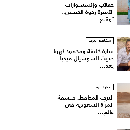
حقائب وإكسسوارات
الأميرة رجوة الحسين..
توقيع...
مشاهير العرب
سارة خليفة ومحمود كهربا
حديث السوشيال ميديا
بعد...
أخبار الموضة
الترف المحافظ: فلسفة
المرأة السعودية في
عالم...