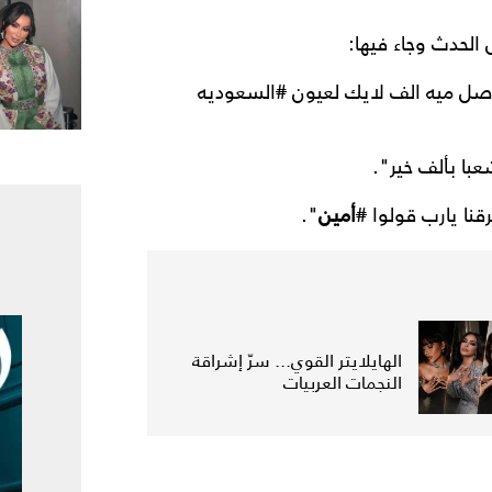
الحدث وجاء فيها:
وصل ميه الف لايك لعيون
#
السعوديه
با بألف خير".
قنا يارب قولوا
#
أمين
".
الهايلايتر القوي... سرّ إشراقة
النجمات العربيات