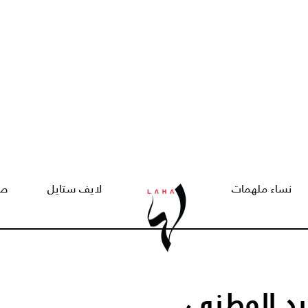
نساء ملهمات
لايف ستايل
صح
يد الوطني