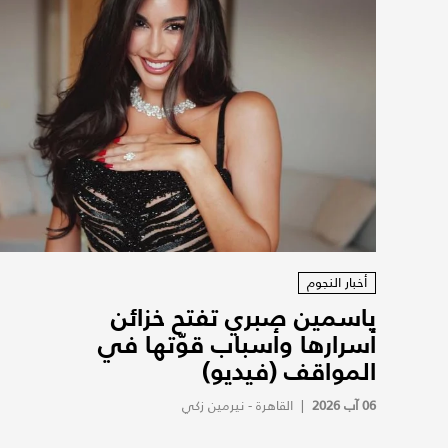
أخبار النجوم
ياسمين صبري تفتح خزائن
أسرارها وأسباب قوّتها في
المواقف (فيديو)
06 آب 2026
|
القاهرة - نيرمين زكي