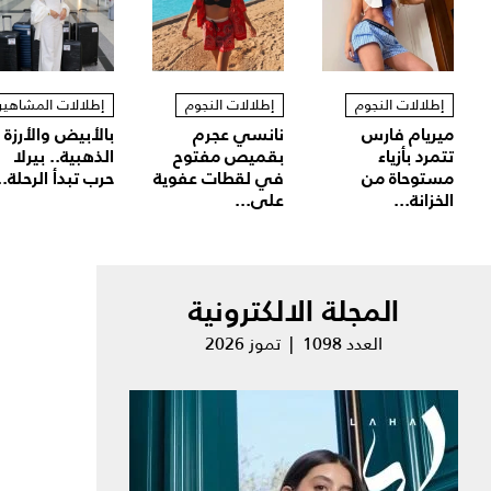
إطلالات النجوم
إطلالات النجوم
إطلالات المشاهير
ميريام فارس
نانسي عجرم
بالأبيض والأرزة
تتمرد بأزياء
بقميص مفتوح
الذهبية.. بيرلا
مستوحاة من
في لقطات عفوية
حرب تبدأ الرحلة..
الخزانة...
على...
المجلة الالكترونية
العدد 1098 | تموز 2026