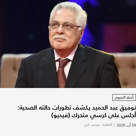
أخبار النجوم
توفيق عبد الحميد يكشف تطورات حالته الصحية:
أجلس على كرسي متحرك (فيديو)
09 آب 2026
|
القاهرة - نيرمين زكي