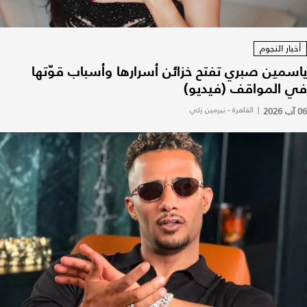
أخبار النجوم
ياسمين صبري تفتح خزائن أسرارها وأسباب قوّتها
في المواقف (فيديو)
06 آب 2026
|
القاهرة - نيرمين زكي