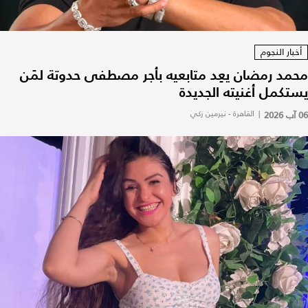
أخبار النجوم
محمد رمضان يعِد متابعيه بأجر مصطفى حدوتة لمَن
يستكمل أغنيته الجديدة
06 آب 2026
|
القاهرة - نيرمين زكي