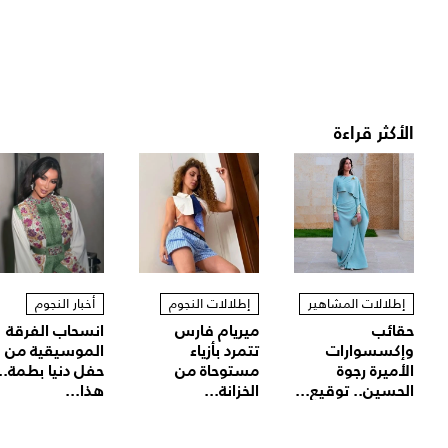
الأكثر قراءة
إطلالات المشاهير
إطلالات النجوم
أخبار النجوم
حقائب
ميريام فارس
انسحاب الفرقة
وإكسسوارات
تتمرد بأزياء
الموسيقية من
الأميرة رجوة
مستوحاة من
حفل دنيا بطمة..
الحسين.. توقيع...
الخزانة...
هذا...