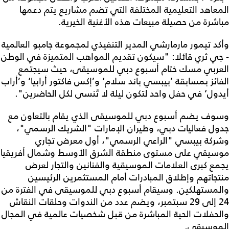
المعاهد التعليمية المختلفة التي تضم مشاريع يتم دعمها
مباشرة من حصيلة مبيعات هذه الأغنية الخيرية.
وأكد تيمور مارمارشي المدير التنفيذي لمجموعة جامبو العالمية
- جي ثري قائلا: "سيكون تقديم المواهب المتميزة في الوطن
العربي مسك ختام أسبوع دبي للموسيقى، حيث سيجتمع
الفائز بمسابقة ’بيبسي باند سلام‘ و’إكس فاكتور أرابيا‘ و’أراب
أيدول‘ في حفل واحد لتكون ليلة لا تًنسى لكل الحاضرين".
وسوف يضم أسبوع دبي للموسيقى الذي يقام بالتعاون مع
جدول فعاليات دبي، وطيران الإمارات "الشريك الرسمي"،
وشركة بيبسي "الراعي الرسمي"، أول معرض تجاري
موسيقي على مستوى منطقة الشرق الأوسط وشمال أفريقيا
يجمع كبرى العلامات الموسيقية والفنانين والتجار لعرض
منتجاتهم وإطلاق المبادرات أمام المستثمرين الرئيسين
والمستهلكين. وسيقام أسبوع دبي للموسيقى في الفترة من
24 إلى 29 سبتمبر، ويضم عدد من الندوات وحلقات النقاش
والحفلات الحية المباشرة من قبل شخصيات عالمية في المجال
الموسيقي.