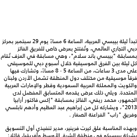
تبدأ ليلة بيبسي العربية، الساعة 6 مساءً يوم 29 سبتمبر بمركز
دبي التجاري العالمي، وتُفتتح بعرض خاص للفريق الفائز
بمسابقة "بيبسي باند سلام"، وهي مسابقة في العزف تُقام
كل ليلة بين الفرق الموسيقية خلال أسبوع دبي للموسيقى
على مدى 3 ساعات، من الساعة 5 - 8 مساءً، وتشارك فيها
فرقاً موسيقية من مختلف دول المنطقة تشمل الأردن ولبنان
والكويت والمملكة العربية السعودية وقطر والإمارات العربية
المتحدة. ويلي ذلك عرض يقدمه المتسابق المفضل لدى
الجمهور، محمد ريفي، الفائز بمسابقة "إكس فاكتور أرابيا
2013"، ويشاركه كل من إبراهيم عبد العظيم وأدهم نابلسي
وفريق "راب" الفراعنة الصغار .
وبهذه المناسبة علق كيرت فرينير، مدير تنفيذي أول التسويق
بشركة بيبسيكو في منطقة الشرق الأوسط وأفريقيا، قائلا: