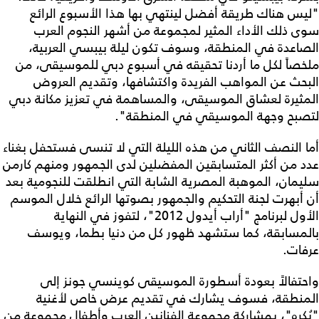
"ليس هناك طريقة أفضل لينتهي بها هذا الأسبوع الرائع
سوى ذلك الأداء المثير لمجموعة من أشهر النجوم العرب
الصاعدة في المنطقة، وسوف تكون ليلة بيبسي العربية،
ملخصاً لكل ما أردنا تحقيقه في أسبوع دبي للموسيقى، من
البحث عن المواهب الفريدة واكتشافها، وتقديم العروض
المثيرة لعشاق الموسيقى، والمساهمة في تعزيز مكانة دبي
لتصبح وجهة الموسيقي في المنطقة".
أما النصف الثاني من هذه الليلة التي لا تنسى فستحفل بغناء
عدد من أكثر المتسابقين المفضلين لدى الجمهور ومنهم كارمن
سليمان، الموهبة المصرية الشابة التي انطلقت للنجومية بعد
أن أبهرت لجنة التحكيم والجمهور بصوتها الرائع خلال الموسم
الأول لبرنامج "أراب أيدول 2012"، لتفوز في النهاية
بالمسابقة، كما ستشهد ظهور كل من دنيا بطما، ويوسف
عرفات.
واحتفالاً بعودة أسطورة الموسيقى كوينسي جونز إلى
المنطقة، فسوف يشارك في تقديم عرض خاص لأغنية
"بُكره"، بمشاركة مجموعة الفنانين العرب وأطفال مجموعة من