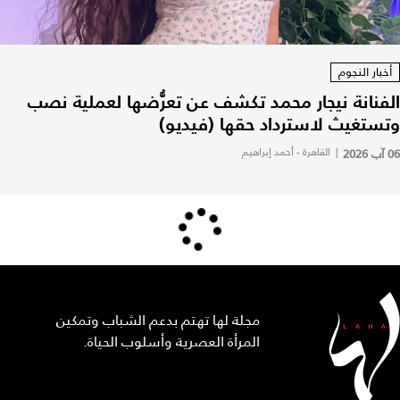
أخبار النجوم
الفنانة نيجار محمد تكشف عن تعرُّضها لعملية نصب
وتستغيث لاسترداد حقها (فيديو)
06 آب 2026
|
القاهرة - أحمد إبراهيم
مجلة لها تهتم بدعم الشباب وتمكين
المرأة العصرية وأسلوب الحياة.