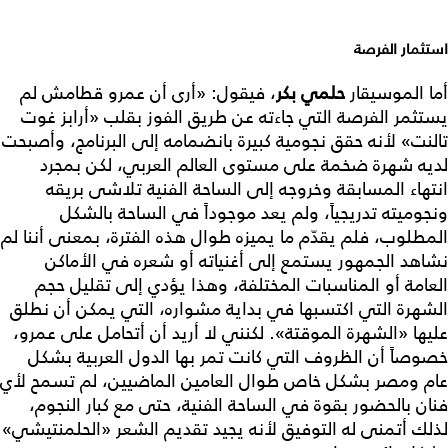
استثمار الفرصة
أما الموسيقار
حلمي بكر
، فيقول: «أرى أن عمرو قطامش لم
يستثمر الفرصة التي جاءته عن طريق الفوز بقلب «أرابز غوت
تالنت» لأنه حقق نجومية كبيرة بانضمامه إلى البرنامج، وأصبحت
لديه شهرة ضخمة على مستوى العالم العربي، لكن بمجرد
انتهاء المسابقة وخروجه إلى الساحة الفنية تلاشى بريقه
ونجوميته تدريجياً، ولم يعد موجوداً في الساحة بالشكل
المطلوب، فلم يقدّم ما يميزه طوال هذه الفترة، بمعنى أننا لم
نشاهد الجمهور يستمع إلى أغنياته أو شعره في الأماكن
العامة أو المناسبات المختلفة، وهذا يؤدي إلى تقليل حجم
الشهرة التي اكتسبها في بداية مشواره، التي يمكن أن نطلق
عليها «الشهرة الموقتة». لكنني لا أريد أن أتحامل على عمرو،
خصوصاً أن الظروف التي كانت تمر بها الدول العربية بشكل
عام ومصر بشكل خاص طوال العامين الماضيين، لم تسمح لأي
فنان بالحضور بقوة في الساحة الفنية، حتى مع كبار النجوم،
لذلك أتمنى له التوفيق لأنه يجيد تقديم الشعر «الحلمنتيشي»