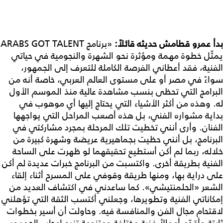
بدأ عمرو قطامش حديثه قائلاً:
«برنامج ARABS GOT TALENT
يمثّل خطوة مهمة ومؤثرة نحو الشهرة والنجومية في حياتي
الفنية، فقد أعطاني الفرصة الكاملة للتعرف إلى الجمهور،
سواءً في مصر أو على مستوى العالم العربي، خاصة أنه من
البرامج التي تحظى بنسب مشاهدة عالية منذ الموسم الأول
له. وهذه من أكثر الأشياء التي يحتاج إليها أي موهوب في
بداية مشواره الفني، بل هذه أصعب المراحل التي يواجهها
الفنان. وأرى أنني تخطيت تلك المرحلة بمجرد مشاركتي في
البرنامج، بل أنني حظيت بجماهيرية عريضة وشهرة كبيرة من
خلاله، ربما لم أكن أستطيع تحقيقهما لو ظهرت على الساحة
الفنية بطريقة أخرى. واكتسبت من البرنامج خبرات عديدة لم أكن
على دراية بها، ومنها طريقة وقوفي على المسرح أثناء إلقاء
الشعر «الحلمنتيشي». كما ساعدني في اكتشاف العديد من
إمكاناتي الفنية وتطويرها، وجعلني أكتسب الثقة التي تؤهلني
لاقتحام مجال الفن والمنافسة فيه. وحاولت أن أسير بخطوات