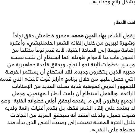
بشكل رائع وجذاب».
لفت الأنظار
يقول الشاعر
بهاء الدين محمد
:«عمرو قطامش حقق نجاحاً
وشهرة كبيرين من خلال إلقائه الشعر الحلمنتيشي، وأعتبره
إضافة مهمة إلى الساحة الفنية، لأنه قدم نوعاً مختلفاً من
الفنون غاب عنا لأعوام طويلة. كما استطاع أن يثبت نفسه
ويسير بخطوات ثابتة نحو النجاح، ويحقق قاعدة جماهيرية من
محبيه الذين ينتظرون جديده. لقد استطاع أن يستثمر الفرصة
التي حصل عليها من خلال برنامج «أرابز غوت تالنت» الذي قدمه
للجمهور العربي كموهبة شابة تملك العديد من الإمكانات
الرائعة. وبالفعل استطاع أن يلفت أنظار المهتمين، وجعل
الجميع ينظرون إلى ما يقدمه ليحقق أولى خطواته الفنية. وهو
لا يعتمد على إلقاء الشعر فقط، بل يقدم أغنيات رائعة ولديه
صوت جميل، ولذلك أعتقد أنه سيحقق المزيد من النجاحات
خلال الفترة المقبلة تضيف إلى رصيده الفني الذي بدأه منذ
حصوله على اللقب».