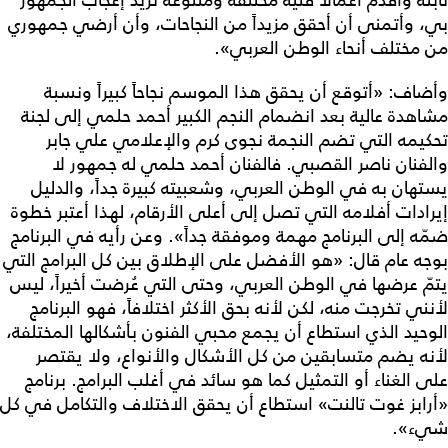
ثابتة وأقدّم أعمالاً فنية مختلفة ومتنوعة تزيد إعجاب الجمهور
بي، وأتمنى أن أحقق مزيداً من النجاحات، وأن أرضي جمهوري
من مختلف أنحاء الوطن العربي».
وأضاف: «أتوقع أن يحقق هذا الموسم نجاحاً كبيراً ونسبة
مشاهدة عالية بعد انضمام النجم الكبير أحمد حلمي إلى لجنة
تحكيمه التي تضم النجمة نجوى كرم والإعلامي علي جابر
والفنان ناصر القصبي. فالفنان أحمد حلمي له جمهور لا
يستهان به في الوطن العربي، وشعبيته كبيرة جداً، والدليل
إيرادات أفلامه التي تصل إلى أعلى الأرقام، لهذا أعتبر خطوة
ضمّه إلى البرنامج مهمة وموفقة جداً». وعن رأيه في البرنامج
بوجه عام قال: «هو الأفضل على الإطلاق بين كل البرامج التي
يتمّ عرضها في الوطن العربي، وحتى التي عُرضت أخيراً، ليس
لأنني تخرجت منه، لكن لأنه بحق الأكثر اختلافاً، فهو البرنامج
الوحيد الذي استطاع أن يجمع محبي الفنون بأشكالها المختلفة،
لأنه يضم متسابقين من كل الأشكال والأنواع، ولا يقتصر
على الغناء أو التمثيل كما هو سائد في أغلب البرامج. برنامج
«أرابز غوت تالنت» استطاع أن يحقق الاختلاف والتكامل في كل
شيء».