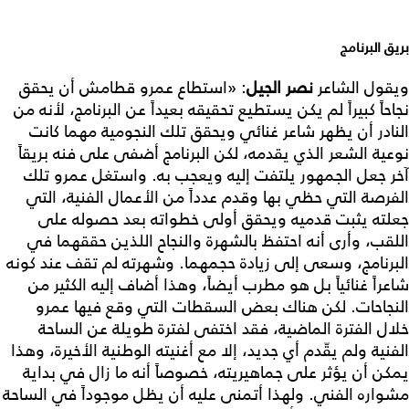
بريق البرنامج
ويقول الشاعر
نصر الجيل
: «استطاع عمرو قطامش أن يحقق
نجاحاً كبيراً لم يكن يستطيع تحقيقه بعيداً عن البرنامج، لأنه من
النادر أن يظهر شاعر غنائي ويحقق تلك النجومية مهما كانت
نوعية الشعر الذي يقدمه، لكن البرنامج أضفى على فنه بريقاً
آخر جعل الجمهور يلتفت إليه ويعجب به. واستغل عمرو تلك
الفرصة التي حظي بها وقدم عدداً من الأعمال الفنية، التي
جعلته يثبت قدميه ويحقق أولى خطواته بعد حصوله على
اللقب، وأرى أنه احتفظ بالشهرة والنجاح اللذين حققهما في
البرنامج، وسعى إلى زيادة حجمهما. وشهرته لم تقف عند كونه
شاعراً غنائياً بل هو مطرب أيضاً، وهذا أضاف إليه الكثير من
النجاحات. لكن هناك بعض السقطات التي وقع فيها عمرو
خلال الفترة الماضية، فقد اختفى لفترة طويلة عن الساحة
الفنية ولم يقّدم أي جديد، إلا مع أغنيته الوطنية الأخيرة، وهذا
يمكن أن يؤثر على جماهيريته، خصوصاً أنه ما زال في بداية
مشواره الفني. ولهذا أتمنى عليه أن يظل موجوداً في الساحة