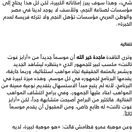
شيء، وهذا سوف يبرز إمكاناته الكبيرة، لكن كل هذا يحتاج إلى
مؤسسات لصناعة النجم، وللأسف لا يوجد لدينا في مصر
والوطن العربي مؤسسات تؤهل النجم ولا تتركه فريسة لعدم
الخبرة».
تلقائية
وترى الناقدة
ماجدة خير الله
أن موسماً جديداً من «أرابز غوت
تالنت» مكسب كبير للجمهور الذي «ينتظره ليشاهد الجديد
ويشعر بالمتعة الحقيقية تجاه مواهب استثنائية، وربما خارقة،
يقدمها البرنامج لجمهوره في كل موسم. وهذه ميزة كبيرة في
البرنامج، لأنه لم يتبع مبدأ الاستسهال بتقديم نوعية معينة من
المواهب اعتاد عليها الجمهور، وفي برامج اكتشاف المواهب
الغنائية. فالكثير من البرامج أصبحت متشابهة جداً، لكن «أرابز
غوت تالنت» له طابع خاص، ومن المقبول أن يقدم موسماً
ثالثاً.
وعن موهبة عمرو قطامش قالت: «هو موهبة كبيرة، لديه