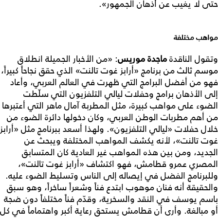
حتى لا يغيب عن أذهان الجمهور».
مواهب مختلفة
وتقول الناقدة
ماجدة موريس
: «من الأخبار الجميلة انطلاق
موسم ثالث من برنامج «أرابز غوت تالنت» الذي حقق نجاحاً كبيراً،
فهو من أفضل البرامج التي ظهرت في العالم العربي، وأعاد
إلى الأذهان برامج وحفلات ليالي التلفزيون التي سلّطت
الضوء على مواهب كبيرة، مثل المطربة آمال ماهر التي أعتبرها
من أهم مطربات الوطن العربي، وكان دخولها دائرة الضوء من
خلال حفلات «ليالي التلفزيون». ولهذا أسعد ببرنامج مثل «أرابز
غوت تالنت»، لأنه يكشف المواهب المختلفة ويبحث عن
الجديد، ومن بين هذه المواهب غير العادية كان المتسابق
المصري عمرو قطامش، فهو اكتشاف «أرابز غوت تالنت»،
وللبرنامج الفضل في إيصاله إلى الناس وتسليط الضوء عليه.
والحقيقة أنه فنان موهوب ابتدع فناً وشعراً ساخراً، وهو سبق
باسم يوسف في النقد والسخرية، وقدّم فناً مختلفاً دون ضجة
أو مبالغة. وأرى أن قطامش يستحق رعاية أكبر واهتماماً في كل