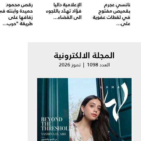
نانسي عجرم
الإعلامية داليا
رقص محمود
بقميص مفتوح
فؤاد تهدّد باللجوء
حميدة وابنته ف
في لقطات عفوية
الى القضاء...
زفافها على
على...
طريقة "حرب...
المجلة الالكترونية
العدد 1098 | تموز 2026